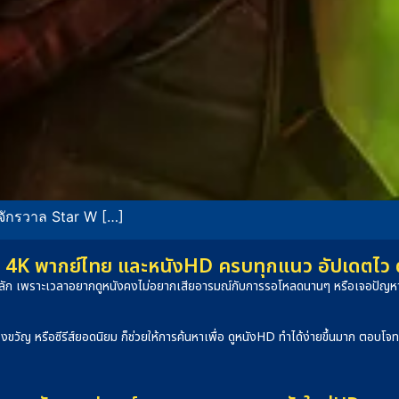
ักรวาล Star W […]
4K พากย์ไทย และหนังHD ครบทุกแนว อัปเดตไว ดูได
็นหลัก เพราะเวลาอยากดูหนังคงไม่อยากเสียอารมณ์กับการรอโหลดนานๆ หรือเจอปัญหาภ
องขวัญ หรือซีรีส์ยอดนิยม ก็ช่วยให้การค้นหาเพื่อ ดูหนังHD ทำได้ง่ายขึ้นมาก ตอบโ