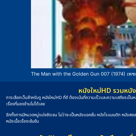
The Man with the Golden Gun 007 (1974) เพ
หนังใหม่HD รวมหนัง 
การเลือกเว็บสำหรับดู หนังใหม่HD ที่ดี ต้องเน้นที่ความเร็วและความเสถียรเป
เรื่องที่มองข้ามไม่ได้เลย
อีกทั้งการมีหมวดหมู่แบ่งชัดเจน ไม่ว่าจะเป็นหนังแอคชั่น หนังโรแมนติก หนังสย
หนังเนื้อเรื่องเข้มข้น