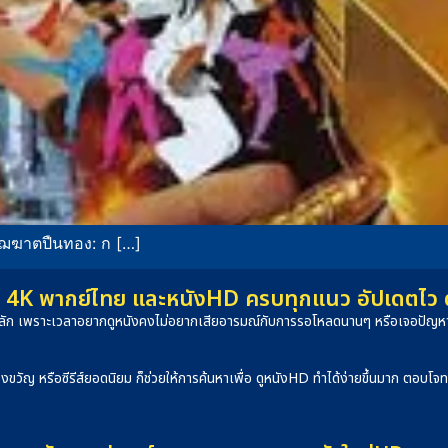
ชฌฆาตปืนทอง: ก […]
4K พากย์ไทย และหนังHD ครบทุกแนว อัปเดตไว ดูได
็นหลัก เพราะเวลาอยากดูหนังคงไม่อยากเสียอารมณ์กับการรอโหลดนานๆ หรือเจอปัญหาภ
องขวัญ หรือซีรีส์ยอดนิยม ก็ช่วยให้การค้นหาเพื่อ ดูหนังHD ทำได้ง่ายขึ้นมาก ตอบโ