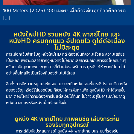
100 Meters (2025) 100 เมตร: เมื่อก้าวเดินทุกก้าวคือการต
[…]
หนังใหม่HD รวมหนัง 4K พากย์ไทย และ
หนังHD ครบทุกแนว อัปเดตไว ดูได้ต่อเนื่อง
ไม่มีสะดุด
การเลือกเว็บสำหรับดู หนังใหม่HD ที่ดี ต้องเน้นที่ความเร็วและความเสถียร
เป็นหลัก เพราะเวลาอยากดูหนังคงไม่อยากเสียอารมณ์กับการรอโหลดนานๆ
หรือเจอปัญหาภาพกระตุก การที่ตัวเล่นรองรับการ ดูหนัง 4K พากย์ไทย ได้
อย่างลื่นไหลจึงเป็นเรื่องที่มองข้ามไม่ได้เลย
อีกทั้งการมีหมวดหมู่แบ่งชัดเจน ไม่ว่าจะเป็นหนังแอคชั่น หนังโรแมนติก หนัง
สยองขวัญ หรือซีรีส์ยอดนิยม ก็ช่วยให้การค้นหาเพื่อ ดูหนังHD ทำได้ง่ายขึ้น
มาก ตอบโจทย์ความต้องการในแต่ละวันได้ทันที ไม่ว่าจะอยู่ในอารมณ์อยากดู
หนังเบาสมองหรือหนังเนื้อเรื่องเข้มข้น
ดูหนัง 4K พากย์ไทย ภาพคมชัด เสียงกระหึ่ม
รองรับทุกอุปกรณ์
การได้สัมผัสประสบการณ์ ดูหนัง 4K พากย์ไทย บนระบบที่รองรับ