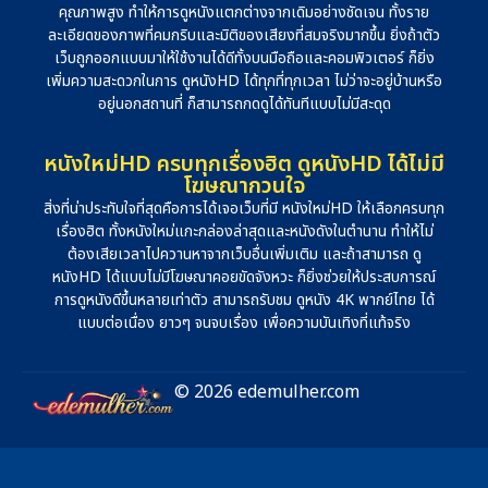
คุณภาพสูง ทำให้การดูหนังแตกต่างจากเดิมอย่างชัดเจน ทั้งราย
ละเอียดของภาพที่คมกริบและมิติของเสียงที่สมจริงมากขึ้น ยิ่งถ้าตัว
เว็บถูกออกแบบมาให้ใช้งานได้ดีทั้งบนมือถือและคอมพิวเตอร์ ก็ยิ่ง
เพิ่มความสะดวกในการ ดูหนังHD ได้ทุกที่ทุกเวลา ไม่ว่าจะอยู่บ้านหรือ
อยู่นอกสถานที่ ก็สามารถกดดูได้ทันทีแบบไม่มีสะดุด
หนังใหม่HD ครบทุกเรื่องฮิต ดูหนังHD ได้ไม่มี
โฆษณากวนใจ
สิ่งที่น่าประทับใจที่สุดคือการได้เจอเว็บที่มี หนังใหม่HD ให้เลือกครบทุก
เรื่องฮิต ทั้งหนังใหม่แกะกล่องล่าสุดและหนังดังในตำนาน ทำให้ไม่
ต้องเสียเวลาไปควานหาจากเว็บอื่นเพิ่มเติม และถ้าสามารถ ดู
หนังHD ได้แบบไม่มีโฆษณาคอยขัดจังหวะ ก็ยิ่งช่วยให้ประสบการณ์
การดูหนังดีขึ้นหลายเท่าตัว สามารถรับชม ดูหนัง 4K พากย์ไทย ได้
แบบต่อเนื่อง ยาวๆ จนจบเรื่อง เพื่อความบันเทิงที่แท้จริง
© 2026 edemulher.com