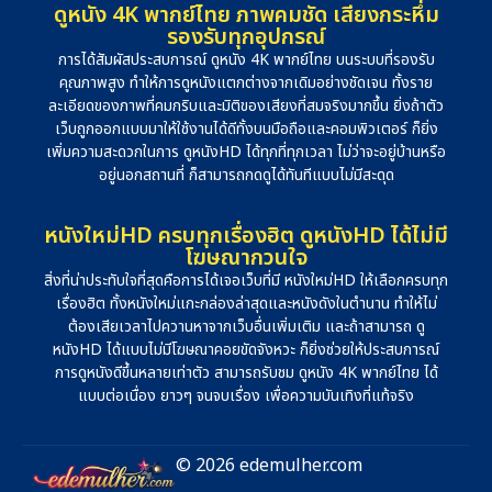
ดูหนัง 4K พากย์ไทย ภาพคมชัด เสียงกระหึ่ม
รองรับทุกอุปกรณ์
การได้สัมผัสประสบการณ์ ดูหนัง 4K พากย์ไทย บนระบบที่รองรับ
คุณภาพสูง ทำให้การดูหนังแตกต่างจากเดิมอย่างชัดเจน ทั้งราย
ละเอียดของภาพที่คมกริบและมิติของเสียงที่สมจริงมากขึ้น ยิ่งถ้าตัว
เว็บถูกออกแบบมาให้ใช้งานได้ดีทั้งบนมือถือและคอมพิวเตอร์ ก็ยิ่ง
เพิ่มความสะดวกในการ ดูหนังHD ได้ทุกที่ทุกเวลา ไม่ว่าจะอยู่บ้านหรือ
อยู่นอกสถานที่ ก็สามารถกดดูได้ทันทีแบบไม่มีสะดุด
หนังใหม่HD ครบทุกเรื่องฮิต ดูหนังHD ได้ไม่มี
โฆษณากวนใจ
สิ่งที่น่าประทับใจที่สุดคือการได้เจอเว็บที่มี หนังใหม่HD ให้เลือกครบทุก
เรื่องฮิต ทั้งหนังใหม่แกะกล่องล่าสุดและหนังดังในตำนาน ทำให้ไม่
ต้องเสียเวลาไปควานหาจากเว็บอื่นเพิ่มเติม และถ้าสามารถ ดู
หนังHD ได้แบบไม่มีโฆษณาคอยขัดจังหวะ ก็ยิ่งช่วยให้ประสบการณ์
การดูหนังดีขึ้นหลายเท่าตัว สามารถรับชม ดูหนัง 4K พากย์ไทย ได้
แบบต่อเนื่อง ยาวๆ จนจบเรื่อง เพื่อความบันเทิงที่แท้จริง
© 2026 edemulher.com