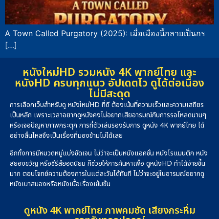
A Town Called Purgatory (2025): เมื่อเมืองนี้กลายเป็นกร
[…]
หนังใหม่HD รวมหนัง 4K พากย์ไทย และ
หนังHD ครบทุกแนว อัปเดตไว ดูได้ต่อเนื่อง
ไม่มีสะดุด
การเลือกเว็บสำหรับดู หนังใหม่HD ที่ดี ต้องเน้นที่ความเร็วและความเสถียร
เป็นหลัก เพราะเวลาอยากดูหนังคงไม่อยากเสียอารมณ์กับการรอโหลดนานๆ
หรือเจอปัญหาภาพกระตุก การที่ตัวเล่นรองรับการ ดูหนัง 4K พากย์ไทย ได้
อย่างลื่นไหลจึงเป็นเรื่องที่มองข้ามไม่ได้เลย
อีกทั้งการมีหมวดหมู่แบ่งชัดเจน ไม่ว่าจะเป็นหนังแอคชั่น หนังโรแมนติก หนัง
สยองขวัญ หรือซีรีส์ยอดนิยม ก็ช่วยให้การค้นหาเพื่อ ดูหนังHD ทำได้ง่ายขึ้น
มาก ตอบโจทย์ความต้องการในแต่ละวันได้ทันที ไม่ว่าจะอยู่ในอารมณ์อยากดู
หนังเบาสมองหรือหนังเนื้อเรื่องเข้มข้น
ดูหนัง 4K พากย์ไทย ภาพคมชัด เสียงกระหึ่ม