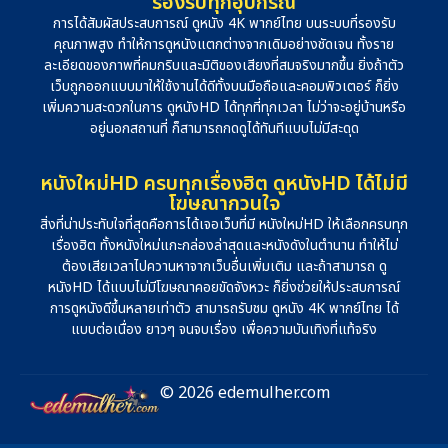
รองรับทุกอุปกรณ์
การได้สัมผัสประสบการณ์ ดูหนัง 4K พากย์ไทย บนระบบที่รองรับ
คุณภาพสูง ทำให้การดูหนังแตกต่างจากเดิมอย่างชัดเจน ทั้งราย
ละเอียดของภาพที่คมกริบและมิติของเสียงที่สมจริงมากขึ้น ยิ่งถ้าตัว
เว็บถูกออกแบบมาให้ใช้งานได้ดีทั้งบนมือถือและคอมพิวเตอร์ ก็ยิ่ง
เพิ่มความสะดวกในการ ดูหนังHD ได้ทุกที่ทุกเวลา ไม่ว่าจะอยู่บ้านหรือ
อยู่นอกสถานที่ ก็สามารถกดดูได้ทันทีแบบไม่มีสะดุด
หนังใหม่HD ครบทุกเรื่องฮิต ดูหนังHD ได้ไม่มี
โฆษณากวนใจ
สิ่งที่น่าประทับใจที่สุดคือการได้เจอเว็บที่มี หนังใหม่HD ให้เลือกครบทุก
เรื่องฮิต ทั้งหนังใหม่แกะกล่องล่าสุดและหนังดังในตำนาน ทำให้ไม่
ต้องเสียเวลาไปควานหาจากเว็บอื่นเพิ่มเติม และถ้าสามารถ ดู
หนังHD ได้แบบไม่มีโฆษณาคอยขัดจังหวะ ก็ยิ่งช่วยให้ประสบการณ์
การดูหนังดีขึ้นหลายเท่าตัว สามารถรับชม ดูหนัง 4K พากย์ไทย ได้
แบบต่อเนื่อง ยาวๆ จนจบเรื่อง เพื่อความบันเทิงที่แท้จริง
© 2026 edemulher.com