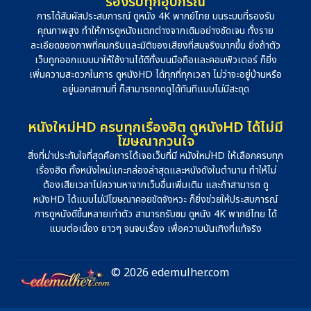
รองรับทุกอุปกรณ์
การได้สัมผัสประสบการณ์ ดูหนัง 4K พากย์ไทย บนระบบที่รองรับ
คุณภาพสูง ทำให้การดูหนังแตกต่างจากเดิมอย่างชัดเจน ทั้งราย
ละเอียดของภาพที่คมกริบและมิติของเสียงที่สมจริงมากขึ้น ยิ่งถ้าตัว
เว็บถูกออกแบบมาให้ใช้งานได้ดีทั้งบนมือถือและคอมพิวเตอร์ ก็ยิ่ง
เพิ่มความสะดวกในการ ดูหนังHD ได้ทุกที่ทุกเวลา ไม่ว่าจะอยู่บ้านหรือ
อยู่นอกสถานที่ ก็สามารถกดดูได้ทันทีแบบไม่มีสะดุด
หนังใหม่HD ครบทุกเรื่องฮิต ดูหนังHD ได้ไม่มี
โฆษณากวนใจ
สิ่งที่น่าประทับใจที่สุดคือการได้เจอเว็บที่มี หนังใหม่HD ให้เลือกครบทุก
เรื่องฮิต ทั้งหนังใหม่แกะกล่องล่าสุดและหนังดังในตำนาน ทำให้ไม่
ต้องเสียเวลาไปควานหาจากเว็บอื่นเพิ่มเติม และถ้าสามารถ ดู
หนังHD ได้แบบไม่มีโฆษณาคอยขัดจังหวะ ก็ยิ่งช่วยให้ประสบการณ์
การดูหนังดีขึ้นหลายเท่าตัว สามารถรับชม ดูหนัง 4K พากย์ไทย ได้
แบบต่อเนื่อง ยาวๆ จนจบเรื่อง เพื่อความบันเทิงที่แท้จริง
© 2026 edemulher.com