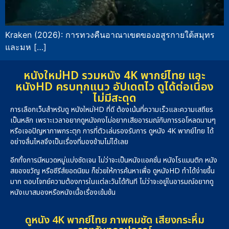
Kraken (2026): การทวงคืนอาณาเขตของอสูรกายใต้สมุทร
และมห […]
หนังใหม่HD รวมหนัง 4K พากย์ไทย และ
หนังHD ครบทุกแนว อัปเดตไว ดูได้ต่อเนื่อง
ไม่มีสะดุด
การเลือกเว็บสำหรับดู หนังใหม่HD ที่ดี ต้องเน้นที่ความเร็วและความเสถียร
เป็นหลัก เพราะเวลาอยากดูหนังคงไม่อยากเสียอารมณ์กับการรอโหลดนานๆ
หรือเจอปัญหาภาพกระตุก การที่ตัวเล่นรองรับการ ดูหนัง 4K พากย์ไทย ได้
อย่างลื่นไหลจึงเป็นเรื่องที่มองข้ามไม่ได้เลย
อีกทั้งการมีหมวดหมู่แบ่งชัดเจน ไม่ว่าจะเป็นหนังแอคชั่น หนังโรแมนติก หนัง
สยองขวัญ หรือซีรีส์ยอดนิยม ก็ช่วยให้การค้นหาเพื่อ ดูหนังHD ทำได้ง่ายขึ้น
มาก ตอบโจทย์ความต้องการในแต่ละวันได้ทันที ไม่ว่าจะอยู่ในอารมณ์อยากดู
หนังเบาสมองหรือหนังเนื้อเรื่องเข้มข้น
ดูหนัง 4K พากย์ไทย ภาพคมชัด เสียงกระหึ่ม