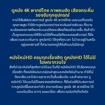
ดูหนัง 4K พากย์ไทย ภาพคมชัด เสียงกระหึ่ม
รองรับทุกอุปกรณ์
การได้สัมผัสประสบการณ์ ดูหนัง 4K พากย์ไทย บนระบบที่รองรับ
คุณภาพสูง ทำให้การดูหนังแตกต่างจากเดิมอย่างชัดเจน ทั้งราย
ละเอียดของภาพที่คมกริบและมิติของเสียงที่สมจริงมากขึ้น ยิ่งถ้าตัว
เว็บถูกออกแบบมาให้ใช้งานได้ดีทั้งบนมือถือและคอมพิวเตอร์ ก็ยิ่ง
เพิ่มความสะดวกในการ ดูหนังHD ได้ทุกที่ทุกเวลา ไม่ว่าจะอยู่บ้านหรือ
อยู่นอกสถานที่ ก็สามารถกดดูได้ทันทีแบบไม่มีสะดุด
หนังใหม่HD ครบทุกเรื่องฮิต ดูหนังHD ได้ไม่มี
โฆษณากวนใจ
สิ่งที่น่าประทับใจที่สุดคือการได้เจอเว็บที่มี หนังใหม่HD ให้เลือกครบทุก
เรื่องฮิต ทั้งหนังใหม่แกะกล่องล่าสุดและหนังดังในตำนาน ทำให้ไม่
ต้องเสียเวลาไปควานหาจากเว็บอื่นเพิ่มเติม และถ้าสามารถ ดู
หนังHD ได้แบบไม่มีโฆษณาคอยขัดจังหวะ ก็ยิ่งช่วยให้ประสบการณ์
การดูหนังดีขึ้นหลายเท่าตัว สามารถรับชม ดูหนัง 4K พากย์ไทย ได้
แบบต่อเนื่อง ยาวๆ จนจบเรื่อง เพื่อความบันเทิงที่แท้จริง