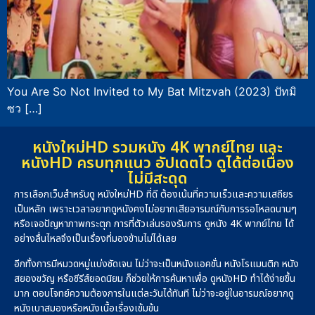
You Are So Not Invited to My Bat Mitzvah (2023) ปัทมิ
ซว […]
หนังใหม่HD รวมหนัง 4K พากย์ไทย และ
หนังHD ครบทุกแนว อัปเดตไว ดูได้ต่อเนื่อง
ไม่มีสะดุด
การเลือกเว็บสำหรับดู หนังใหม่HD ที่ดี ต้องเน้นที่ความเร็วและความเสถียร
เป็นหลัก เพราะเวลาอยากดูหนังคงไม่อยากเสียอารมณ์กับการรอโหลดนานๆ
หรือเจอปัญหาภาพกระตุก การที่ตัวเล่นรองรับการ ดูหนัง 4K พากย์ไทย ได้
อย่างลื่นไหลจึงเป็นเรื่องที่มองข้ามไม่ได้เลย
อีกทั้งการมีหมวดหมู่แบ่งชัดเจน ไม่ว่าจะเป็นหนังแอคชั่น หนังโรแมนติก หนัง
สยองขวัญ หรือซีรีส์ยอดนิยม ก็ช่วยให้การค้นหาเพื่อ ดูหนังHD ทำได้ง่ายขึ้น
มาก ตอบโจทย์ความต้องการในแต่ละวันได้ทันที ไม่ว่าจะอยู่ในอารมณ์อยากดู
หนังเบาสมองหรือหนังเนื้อเรื่องเข้มข้น