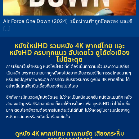
Air Force One Down (2024) :เมื่อน่านฟ้าถูกยึดครอง และชี
[…]
หนังใหม่HD รวมหนัง 4K พากย์ไทย และ
หนังHD ครบทุกแนว อัปเดตไว ดูได้ต่อเนื่อง
ไม่มีสะดุด
การเลือกเว็บสำหรับดู หนังใหม่HD ที่ดี ต้องเน้นที่ความเร็วและความเสถียร
เป็นหลัก เพราะเวลาอยากดูหนังคงไม่อยากเสียอารมณ์กับการรอโหลดนานๆ
หรือเจอปัญหาภาพกระตุก การที่ตัวเล่นรองรับการ ดูหนัง 4K พากย์ไทย ได้
อย่างลื่นไหลจึงเป็นเรื่องที่มองข้ามไม่ได้เลย
อีกทั้งการมีหมวดหมู่แบ่งชัดเจน ไม่ว่าจะเป็นหนังแอคชั่น หนังโรแมนติก หนัง
สยองขวัญ หรือซีรีส์ยอดนิยม ก็ช่วยให้การค้นหาเพื่อ ดูหนังHD ทำได้ง่ายขึ้น
มาก ตอบโจทย์ความต้องการในแต่ละวันได้ทันที ไม่ว่าจะอยู่ในอารมณ์อยากดู
หนังเบาสมองหรือหนังเนื้อเรื่องเข้มข้น
ดูหนัง 4K พากย์ไทย ภาพคมชัด เสียงกระหึ่ม