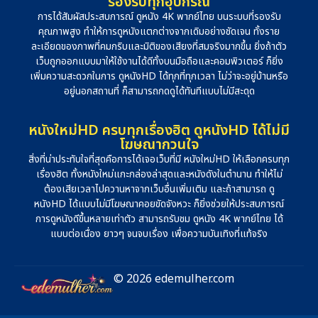
รองรับทุกอุปกรณ์
การได้สัมผัสประสบการณ์ ดูหนัง 4K พากย์ไทย บนระบบที่รองรับ
คุณภาพสูง ทำให้การดูหนังแตกต่างจากเดิมอย่างชัดเจน ทั้งราย
ละเอียดของภาพที่คมกริบและมิติของเสียงที่สมจริงมากขึ้น ยิ่งถ้าตัว
เว็บถูกออกแบบมาให้ใช้งานได้ดีทั้งบนมือถือและคอมพิวเตอร์ ก็ยิ่ง
เพิ่มความสะดวกในการ ดูหนังHD ได้ทุกที่ทุกเวลา ไม่ว่าจะอยู่บ้านหรือ
อยู่นอกสถานที่ ก็สามารถกดดูได้ทันทีแบบไม่มีสะดุด
หนังใหม่HD ครบทุกเรื่องฮิต ดูหนังHD ได้ไม่มี
โฆษณากวนใจ
สิ่งที่น่าประทับใจที่สุดคือการได้เจอเว็บที่มี หนังใหม่HD ให้เลือกครบทุก
เรื่องฮิต ทั้งหนังใหม่แกะกล่องล่าสุดและหนังดังในตำนาน ทำให้ไม่
ต้องเสียเวลาไปควานหาจากเว็บอื่นเพิ่มเติม และถ้าสามารถ ดู
หนังHD ได้แบบไม่มีโฆษณาคอยขัดจังหวะ ก็ยิ่งช่วยให้ประสบการณ์
การดูหนังดีขึ้นหลายเท่าตัว สามารถรับชม ดูหนัง 4K พากย์ไทย ได้
แบบต่อเนื่อง ยาวๆ จนจบเรื่อง เพื่อความบันเทิงที่แท้จริง
© 2026 edemulher.com