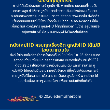
รองรับทุกอุปกรณ์
การได้สัมผัสประสบการณ์ ดูหนัง 4K พากย์ไทย บนระบบที่รองรับ
คุณภาพสูง ทำให้การดูหนังแตกต่างจากเดิมอย่างชัดเจน ทั้งราย
ละเอียดของภาพที่คมกริบและมิติของเสียงที่สมจริงมากขึ้น ยิ่งถ้าตัว
เว็บถูกออกแบบมาให้ใช้งานได้ดีทั้งบนมือถือและคอมพิวเตอร์ ก็ยิ่ง
เพิ่มความสะดวกในการ ดูหนังHD ได้ทุกที่ทุกเวลา ไม่ว่าจะอยู่บ้านหรือ
อยู่นอกสถานที่ ก็สามารถกดดูได้ทันทีแบบไม่มีสะดุด
หนังใหม่HD ครบทุกเรื่องฮิต ดูหนังHD ได้ไม่มี
โฆษณากวนใจ
สิ่งที่น่าประทับใจที่สุดคือการได้เจอเว็บที่มี หนังใหม่HD ให้เลือกครบทุก
เรื่องฮิต ทั้งหนังใหม่แกะกล่องล่าสุดและหนังดังในตำนาน ทำให้ไม่
ต้องเสียเวลาไปควานหาจากเว็บอื่นเพิ่มเติม และถ้าสามารถ ดู
หนังHD ได้แบบไม่มีโฆษณาคอยขัดจังหวะ ก็ยิ่งช่วยให้ประสบการณ์
การดูหนังดีขึ้นหลายเท่าตัว สามารถรับชม ดูหนัง 4K พากย์ไทย ได้
แบบต่อเนื่อง ยาวๆ จนจบเรื่อง เพื่อความบันเทิงที่แท้จริง
© 2026 edemulher.com