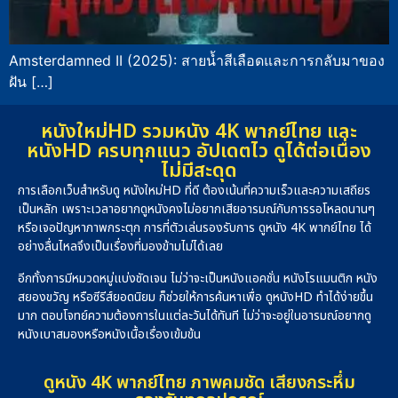
Amsterdamned II (2025): สายน้ำสีเลือดและการกลับมาของ
ฝัน […]
หนังใหม่HD รวมหนัง 4K พากย์ไทย และ
หนังHD ครบทุกแนว อัปเดตไว ดูได้ต่อเนื่อง
ไม่มีสะดุด
การเลือกเว็บสำหรับดู หนังใหม่HD ที่ดี ต้องเน้นที่ความเร็วและความเสถียร
เป็นหลัก เพราะเวลาอยากดูหนังคงไม่อยากเสียอารมณ์กับการรอโหลดนานๆ
หรือเจอปัญหาภาพกระตุก การที่ตัวเล่นรองรับการ ดูหนัง 4K พากย์ไทย ได้
อย่างลื่นไหลจึงเป็นเรื่องที่มองข้ามไม่ได้เลย
อีกทั้งการมีหมวดหมู่แบ่งชัดเจน ไม่ว่าจะเป็นหนังแอคชั่น หนังโรแมนติก หนัง
สยองขวัญ หรือซีรีส์ยอดนิยม ก็ช่วยให้การค้นหาเพื่อ ดูหนังHD ทำได้ง่ายขึ้น
มาก ตอบโจทย์ความต้องการในแต่ละวันได้ทันที ไม่ว่าจะอยู่ในอารมณ์อยากดู
หนังเบาสมองหรือหนังเนื้อเรื่องเข้มข้น
ดูหนัง 4K พากย์ไทย ภาพคมชัด เสียงกระหึ่ม