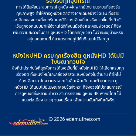
รองรับทุกอุปกรณ์
การได้สัมผัสประสบการณ์ ดูหนัง 4K พากย์ไทย บนระบบที่รองรับ
คุณภาพสูง ทำให้การดูหนังแตกต่างจากเดิมอย่างชัดเจน ทั้งราย
ละเอียดของภาพที่คมกริบและมิติของเสียงที่สมจริงมากขึ้น ยิ่งถ้าตัว
เว็บถูกออกแบบมาให้ใช้งานได้ดีทั้งบนมือถือและคอมพิวเตอร์ ก็ยิ่ง
เพิ่มความสะดวกในการ ดูหนังHD ได้ทุกที่ทุกเวลา ไม่ว่าจะอยู่บ้านหรือ
อยู่นอกสถานที่ ก็สามารถกดดูได้ทันทีแบบไม่มีสะดุด
หนังใหม่HD ครบทุกเรื่องฮิต ดูหนังHD ได้ไม่มี
โฆษณากวนใจ
สิ่งที่น่าประทับใจที่สุดคือการได้เจอเว็บที่มี หนังใหม่HD ให้เลือกครบทุก
เรื่องฮิต ทั้งหนังใหม่แกะกล่องล่าสุดและหนังดังในตำนาน ทำให้ไม่
ต้องเสียเวลาไปควานหาจากเว็บอื่นเพิ่มเติม และถ้าสามารถ ดู
หนังHD ได้แบบไม่มีโฆษณาคอยขัดจังหวะ ก็ยิ่งช่วยให้ประสบการณ์
การดูหนังดีขึ้นหลายเท่าตัว สามารถรับชม ดูหนัง 4K พากย์ไทย ได้
แบบต่อเนื่อง ยาวๆ จนจบเรื่อง เพื่อความบันเทิงที่แท้จริง
© 2026 edemulher.com