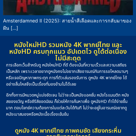
Amsterdamned II (2025): สายน้ำสีเลือดและการกลับมาของ
ฝัน […]
หนังใหม่HD รวมหนัง 4K พากย์ไทย และ
หนังHD ครบทุกแนว อัปเดตไว ดูได้ต่อเนื่อง
ไม่มีสะดุด
การเลือกเว็บสำหรับดู หนังใหม่HD ที่ดี ต้องเน้นที่ความเร็วและความเสถียร
เป็นหลัก เพราะเวลาอยากดูหนังคงไม่อยากเสียอารมณ์กับการรอโหลดนานๆ
หรือเจอปัญหาภาพกระตุก การที่ตัวเล่นรองรับการ ดูหนัง 4K พากย์ไทย ได้
อย่างลื่นไหลจึงเป็นเรื่องที่มองข้ามไม่ได้เลย
อีกทั้งการมีหมวดหมู่แบ่งชัดเจน ไม่ว่าจะเป็นหนังแอคชั่น หนังโรแมนติก หนัง
สยองขวัญ หรือซีรีส์ยอดนิยม ก็ช่วยให้การค้นหาเพื่อ ดูหนังHD ทำได้ง่ายขึ้น
มาก ตอบโจทย์ความต้องการในแต่ละวันได้ทันที ไม่ว่าจะอยู่ในอารมณ์อยากดู
หนังเบาสมองหรือหนังเนื้อเรื่องเข้มข้น
ดูหนัง 4K พากย์ไทย ภาพคมชัด เสียงกระหึ่ม