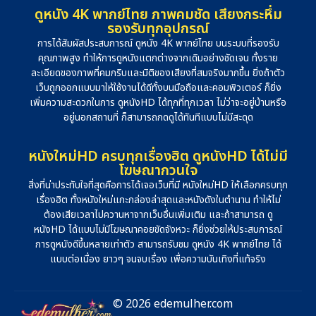
ดูหนัง 4K พากย์ไทย ภาพคมชัด เสียงกระหึ่ม
รองรับทุกอุปกรณ์
การได้สัมผัสประสบการณ์ ดูหนัง 4K พากย์ไทย บนระบบที่รองรับ
คุณภาพสูง ทำให้การดูหนังแตกต่างจากเดิมอย่างชัดเจน ทั้งราย
ละเอียดของภาพที่คมกริบและมิติของเสียงที่สมจริงมากขึ้น ยิ่งถ้าตัว
เว็บถูกออกแบบมาให้ใช้งานได้ดีทั้งบนมือถือและคอมพิวเตอร์ ก็ยิ่ง
เพิ่มความสะดวกในการ ดูหนังHD ได้ทุกที่ทุกเวลา ไม่ว่าจะอยู่บ้านหรือ
อยู่นอกสถานที่ ก็สามารถกดดูได้ทันทีแบบไม่มีสะดุด
หนังใหม่HD ครบทุกเรื่องฮิต ดูหนังHD ได้ไม่มี
โฆษณากวนใจ
สิ่งที่น่าประทับใจที่สุดคือการได้เจอเว็บที่มี หนังใหม่HD ให้เลือกครบทุก
เรื่องฮิต ทั้งหนังใหม่แกะกล่องล่าสุดและหนังดังในตำนาน ทำให้ไม่
ต้องเสียเวลาไปควานหาจากเว็บอื่นเพิ่มเติม และถ้าสามารถ ดู
หนังHD ได้แบบไม่มีโฆษณาคอยขัดจังหวะ ก็ยิ่งช่วยให้ประสบการณ์
การดูหนังดีขึ้นหลายเท่าตัว สามารถรับชม ดูหนัง 4K พากย์ไทย ได้
แบบต่อเนื่อง ยาวๆ จนจบเรื่อง เพื่อความบันเทิงที่แท้จริง
© 2026 edemulher.com