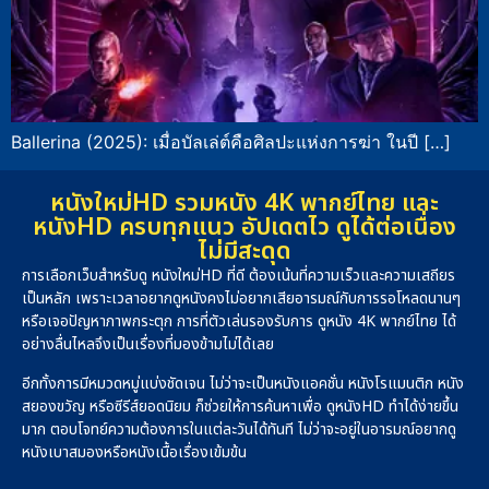
Ballerina (2025): เมื่อบัลเล่ต์คือศิลปะแห่งการฆ่า ในปี […]
หนังใหม่HD รวมหนัง 4K พากย์ไทย และ
หนังHD ครบทุกแนว อัปเดตไว ดูได้ต่อเนื่อง
ไม่มีสะดุด
การเลือกเว็บสำหรับดู หนังใหม่HD ที่ดี ต้องเน้นที่ความเร็วและความเสถียร
เป็นหลัก เพราะเวลาอยากดูหนังคงไม่อยากเสียอารมณ์กับการรอโหลดนานๆ
หรือเจอปัญหาภาพกระตุก การที่ตัวเล่นรองรับการ ดูหนัง 4K พากย์ไทย ได้
อย่างลื่นไหลจึงเป็นเรื่องที่มองข้ามไม่ได้เลย
อีกทั้งการมีหมวดหมู่แบ่งชัดเจน ไม่ว่าจะเป็นหนังแอคชั่น หนังโรแมนติก หนัง
สยองขวัญ หรือซีรีส์ยอดนิยม ก็ช่วยให้การค้นหาเพื่อ ดูหนังHD ทำได้ง่ายขึ้น
มาก ตอบโจทย์ความต้องการในแต่ละวันได้ทันที ไม่ว่าจะอยู่ในอารมณ์อยากดู
หนังเบาสมองหรือหนังเนื้อเรื่องเข้มข้น