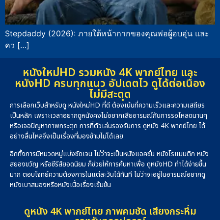
Stepdaddy (2026): ภายใต้หน้ากากของคุณพ่อผู้อบอุ่น และ
คว […]
หนังใหม่HD รวมหนัง 4K พากย์ไทย และ
หนังHD ครบทุกแนว อัปเดตไว ดูได้ต่อเนื่อง
ไม่มีสะดุด
การเลือกเว็บสำหรับดู หนังใหม่HD ที่ดี ต้องเน้นที่ความเร็วและความเสถียร
เป็นหลัก เพราะเวลาอยากดูหนังคงไม่อยากเสียอารมณ์กับการรอโหลดนานๆ
หรือเจอปัญหาภาพกระตุก การที่ตัวเล่นรองรับการ ดูหนัง 4K พากย์ไทย ได้
อย่างลื่นไหลจึงเป็นเรื่องที่มองข้ามไม่ได้เลย
อีกทั้งการมีหมวดหมู่แบ่งชัดเจน ไม่ว่าจะเป็นหนังแอคชั่น หนังโรแมนติก หนัง
สยองขวัญ หรือซีรีส์ยอดนิยม ก็ช่วยให้การค้นหาเพื่อ ดูหนังHD ทำได้ง่ายขึ้น
มาก ตอบโจทย์ความต้องการในแต่ละวันได้ทันที ไม่ว่าจะอยู่ในอารมณ์อยากดู
หนังเบาสมองหรือหนังเนื้อเรื่องเข้มข้น
ดูหนัง 4K พากย์ไทย ภาพคมชัด เสียงกระหึ่ม