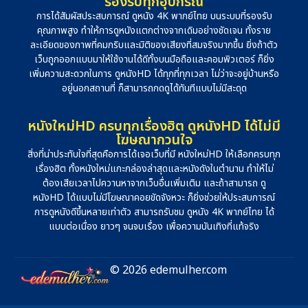
รองรับทุกอุปกรณ์
การได้สัมผัสประสบการณ์ ดูหนัง 4K พากย์ไทย บนระบบที่รองรับ
คุณภาพสูง ทำให้การดูหนังแตกต่างจากเดิมอย่างชัดเจน ทั้งราย
ละเอียดของภาพที่คมกริบและมิติของเสียงที่สมจริงมากขึ้น ยิ่งถ้าตัว
เว็บถูกออกแบบมาให้ใช้งานได้ดีทั้งบนมือถือและคอมพิวเตอร์ ก็ยิ่ง
เพิ่มความสะดวกในการ ดูหนังHD ได้ทุกที่ทุกเวลา ไม่ว่าจะอยู่บ้านหรือ
อยู่นอกสถานที่ ก็สามารถกดดูได้ทันทีแบบไม่มีสะดุด
หนังใหม่HD ครบทุกเรื่องฮิต ดูหนังHD ได้ไม่มี
โฆษณากวนใจ
สิ่งที่น่าประทับใจที่สุดคือการได้เจอเว็บที่มี หนังใหม่HD ให้เลือกครบทุก
เรื่องฮิต ทั้งหนังใหม่แกะกล่องล่าสุดและหนังดังในตำนาน ทำให้ไม่
ต้องเสียเวลาไปควานหาจากเว็บอื่นเพิ่มเติม และถ้าสามารถ ดู
หนังHD ได้แบบไม่มีโฆษณาคอยขัดจังหวะ ก็ยิ่งช่วยให้ประสบการณ์
การดูหนังดีขึ้นหลายเท่าตัว สามารถรับชม ดูหนัง 4K พากย์ไทย ได้
แบบต่อเนื่อง ยาวๆ จนจบเรื่อง เพื่อความบันเทิงที่แท้จริง
© 2026 edemulher.com