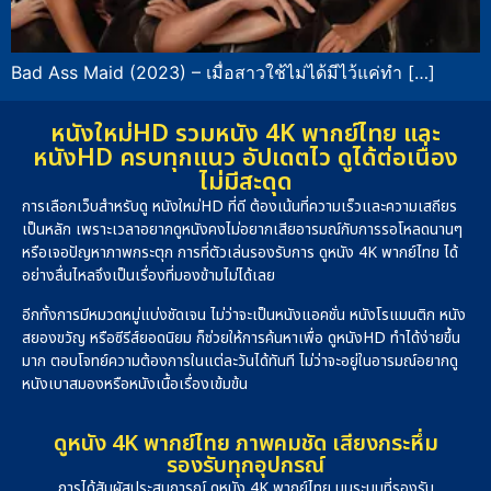
Bad Ass Maid (2023) – เมื่อสาวใช้ไม่ได้มีไว้แค่ทำ […]
หนังใหม่HD รวมหนัง 4K พากย์ไทย และ
หนังHD ครบทุกแนว อัปเดตไว ดูได้ต่อเนื่อง
ไม่มีสะดุด
การเลือกเว็บสำหรับดู หนังใหม่HD ที่ดี ต้องเน้นที่ความเร็วและความเสถียร
เป็นหลัก เพราะเวลาอยากดูหนังคงไม่อยากเสียอารมณ์กับการรอโหลดนานๆ
หรือเจอปัญหาภาพกระตุก การที่ตัวเล่นรองรับการ ดูหนัง 4K พากย์ไทย ได้
อย่างลื่นไหลจึงเป็นเรื่องที่มองข้ามไม่ได้เลย
อีกทั้งการมีหมวดหมู่แบ่งชัดเจน ไม่ว่าจะเป็นหนังแอคชั่น หนังโรแมนติก หนัง
สยองขวัญ หรือซีรีส์ยอดนิยม ก็ช่วยให้การค้นหาเพื่อ ดูหนังHD ทำได้ง่ายขึ้น
มาก ตอบโจทย์ความต้องการในแต่ละวันได้ทันที ไม่ว่าจะอยู่ในอารมณ์อยากดู
หนังเบาสมองหรือหนังเนื้อเรื่องเข้มข้น
ดูหนัง 4K พากย์ไทย ภาพคมชัด เสียงกระหึ่ม
รองรับทุกอุปกรณ์
การได้สัมผัสประสบการณ์ ดูหนัง 4K พากย์ไทย บนระบบที่รองรับ