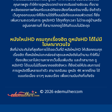
คุณภาพสูง ทำให้การดูหนังแตกต่างจากเดิมอย่างชัดเจน ทั้งราย
ละเอียดของภาพที่คมกริบและมิติของเสียงที่สมจริงมากขึ้น ยิ่งถ้าตัว
เว็บถูกออกแบบมาให้ใช้งานได้ดีทั้งบนมือถือและคอมพิวเตอร์ ก็ยิ่ง
เพิ่มความสะดวกในการ ดูหนังHD ได้ทุกที่ทุกเวลา ไม่ว่าจะอยู่บ้านหรือ
อยู่นอกสถานที่ ก็สามารถกดดูได้ทันทีแบบไม่มีสะดุด
หนังใหม่HD ครบทุกเรื่องฮิต ดูหนังHD ได้ไม่มี
โฆษณากวนใจ
สิ่งที่น่าประทับใจที่สุดคือการได้เจอเว็บที่มี หนังใหม่HD ให้เลือกครบทุก
เรื่องฮิต ทั้งหนังใหม่แกะกล่องล่าสุดและหนังดังในตำนาน ทำให้ไม่
ต้องเสียเวลาไปควานหาจากเว็บอื่นเพิ่มเติม และถ้าสามารถ ดู
หนังHD ได้แบบไม่มีโฆษณาคอยขัดจังหวะ ก็ยิ่งช่วยให้ประสบการณ์
การดูหนังดีขึ้นหลายเท่าตัว สามารถรับชม ดูหนัง 4K พากย์ไทย ได้
แบบต่อเนื่อง ยาวๆ จนจบเรื่อง เพื่อความบันเทิงที่แท้จริง
© 2026 edemulher.com