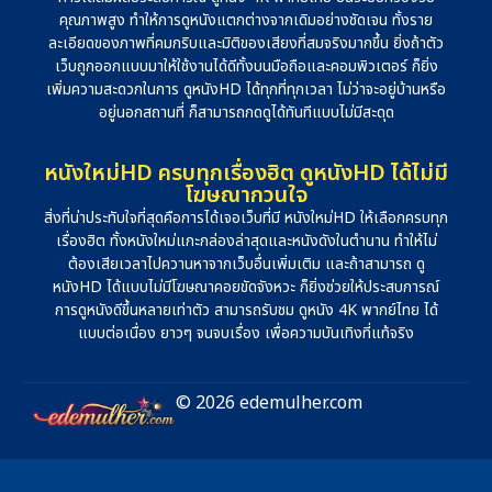
คุณภาพสูง ทำให้การดูหนังแตกต่างจากเดิมอย่างชัดเจน ทั้งราย
ละเอียดของภาพที่คมกริบและมิติของเสียงที่สมจริงมากขึ้น ยิ่งถ้าตัว
เว็บถูกออกแบบมาให้ใช้งานได้ดีทั้งบนมือถือและคอมพิวเตอร์ ก็ยิ่ง
เพิ่มความสะดวกในการ ดูหนังHD ได้ทุกที่ทุกเวลา ไม่ว่าจะอยู่บ้านหรือ
อยู่นอกสถานที่ ก็สามารถกดดูได้ทันทีแบบไม่มีสะดุด
หนังใหม่HD ครบทุกเรื่องฮิต ดูหนังHD ได้ไม่มี
โฆษณากวนใจ
สิ่งที่น่าประทับใจที่สุดคือการได้เจอเว็บที่มี หนังใหม่HD ให้เลือกครบทุก
เรื่องฮิต ทั้งหนังใหม่แกะกล่องล่าสุดและหนังดังในตำนาน ทำให้ไม่
ต้องเสียเวลาไปควานหาจากเว็บอื่นเพิ่มเติม และถ้าสามารถ ดู
หนังHD ได้แบบไม่มีโฆษณาคอยขัดจังหวะ ก็ยิ่งช่วยให้ประสบการณ์
การดูหนังดีขึ้นหลายเท่าตัว สามารถรับชม ดูหนัง 4K พากย์ไทย ได้
แบบต่อเนื่อง ยาวๆ จนจบเรื่อง เพื่อความบันเทิงที่แท้จริง
© 2026 edemulher.com