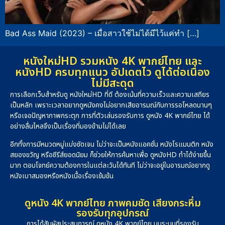
Bad Ass Maid (2023) – เมื่อสาวใช้ไม่ได้มีไว้แค่ทำ […]
หนังใหม่HD รวมหนัง 4K พากย์ไทย และ
หนังHD ครบทุกแนว อัปเดตไว ดูได้ต่อเนื่อง
ไม่มีสะดุด
การเลือกเว็บสำหรับดู หนังใหม่HD ที่ดี ต้องเน้นที่ความเร็วและความเสถียร
เป็นหลัก เพราะเวลาอยากดูหนังคงไม่อยากเสียอารมณ์กับการรอโหลดนานๆ
หรือเจอปัญหาภาพกระตุก การที่ตัวเล่นรองรับการ ดูหนัง 4K พากย์ไทย ได้
อย่างลื่นไหลจึงเป็นเรื่องที่มองข้ามไม่ได้เลย
อีกทั้งการมีหมวดหมู่แบ่งชัดเจน ไม่ว่าจะเป็นหนังแอคชั่น หนังโรแมนติก หนัง
สยองขวัญ หรือซีรีส์ยอดนิยม ก็ช่วยให้การค้นหาเพื่อ ดูหนังHD ทำได้ง่ายขึ้น
มาก ตอบโจทย์ความต้องการในแต่ละวันได้ทันที ไม่ว่าจะอยู่ในอารมณ์อยากดู
หนังเบาสมองหรือหนังเนื้อเรื่องเข้มข้น
ดูหนัง 4K พากย์ไทย ภาพคมชัด เสียงกระหึ่ม
รองรับทุกอุปกรณ์
การได้สัมผัสประสบการณ์ ดูหนัง 4K พากย์ไทย บนระบบที่รองรับ