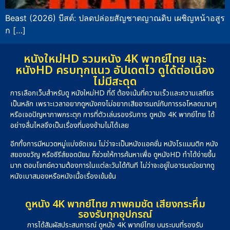
Beast (2026) บีสต์: ปลดปล่อยสัญชาตญาณดิบ เผชิญหน้าอสูร
ก […]
หนังใหม่HD รวมหนัง 4K พากย์ไทย และ
หนังHD ครบทุกแนว อัปเดตไว ดูได้ต่อเนื่อง
ไม่มีสะดุด
การเลือกเว็บสำหรับดู หนังใหม่HD ที่ดี ต้องเน้นที่ความเร็วและความเสถียร
เป็นหลัก เพราะเวลาอยากดูหนังคงไม่อยากเสียอารมณ์กับการรอโหลดนานๆ
หรือเจอปัญหาภาพกระตุก การที่ตัวเล่นรองรับการ ดูหนัง 4K พากย์ไทย ได้
อย่างลื่นไหลจึงเป็นเรื่องที่มองข้ามไม่ได้เลย
อีกทั้งการมีหมวดหมู่แบ่งชัดเจน ไม่ว่าจะเป็นหนังแอคชั่น หนังโรแมนติก หนัง
สยองขวัญ หรือซีรีส์ยอดนิยม ก็ช่วยให้การค้นหาเพื่อ ดูหนังHD ทำได้ง่ายขึ้น
มาก ตอบโจทย์ความต้องการในแต่ละวันได้ทันที ไม่ว่าจะอยู่ในอารมณ์อยากดู
หนังเบาสมองหรือหนังเนื้อเรื่องเข้มข้น
ดูหนัง 4K พากย์ไทย ภาพคมชัด เสียงกระหึ่ม
รองรับทุกอุปกรณ์
การได้สัมผัสประสบการณ์ ดูหนัง 4K พากย์ไทย บนระบบที่รองรับ