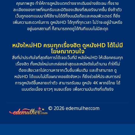
คุณภาพสูง ทำให้การดูหนังแตกต่างจากเดิมอย่างชัดเจน ทั้งราย
ละเอียดของภาพที่คมกริบและมิติของเสียงที่สมจริงมากขึ้น ยิ่งถ้าตัว
เว็บถูกออกแบบมาให้ใช้งานได้ดีทั้งบนมือถือและคอมพิวเตอร์ ก็ยิ่ง
เพิ่มความสะดวกในการ ดูหนังHD ได้ทุกที่ทุกเวลา ไม่ว่าจะอยู่บ้านหรือ
อยู่นอกสถานที่ ก็สามารถกดดูได้ทันทีแบบไม่มีสะดุด
หนังใหม่HD ครบทุกเรื่องฮิต ดูหนังHD ได้ไม่มี
โฆษณากวนใจ
สิ่งที่น่าประทับใจที่สุดคือการได้เจอเว็บที่มี หนังใหม่HD ให้เลือกครบทุก
เรื่องฮิต ทั้งหนังใหม่แกะกล่องล่าสุดและหนังดังในตำนาน ทำให้ไม่
ต้องเสียเวลาไปควานหาจากเว็บอื่นเพิ่มเติม และถ้าสามารถ ดู
หนังHD ได้แบบไม่มีโฆษณาคอยขัดจังหวะ ก็ยิ่งช่วยให้ประสบการณ์
การดูหนังดีขึ้นหลายเท่าตัว สามารถรับชม ดูหนัง 4K พากย์ไทย ได้
แบบต่อเนื่อง ยาวๆ จนจบเรื่อง เพื่อความบันเทิงที่แท้จริง
© 2026 edemulher.com