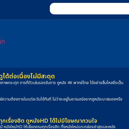
็ก
้ต่อเนื่องไม่มีสะดุด
าพกระตุก การที่ตัวเล่นรองรับการ ดูหนัง 4K พากย์ไทย ได้อย่างลื่นไหลจึงเป็น
จทย์ความต้องการในแต่ละวันได้ทันที ไม่ว่าจะอยู่ในอารมณ์อยากดูหนังเบาสมองหรือ
กเรื่องฮิต ดูหนังHD ได้ไม่มีโฆษณากวนใจ
็บที่มี หนังใหม่HD ให้เลือกครบทุกเรื่องฮิต ทั้งหนังใหม่แกะกล่องล่าสุดและหนัง