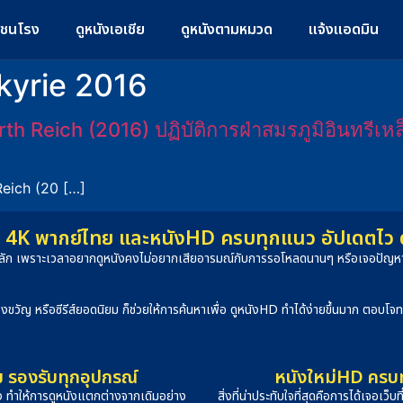
มชนโรง
ดูหนังเอเชีย
ดูหนังตามหมวด
แจ้งแอดมิน
kyrie 2016
h Reich (2016) ปฏิบัติการฝ่าสมรภูมิอินทรีเหล
Reich (20 […]
4K พากย์ไทย และหนังHD ครบทุกแนว อัปเดตไว ดูได
็นหลัก เพราะเวลาอยากดูหนังคงไม่อยากเสียอารมณ์กับการรอโหลดนานๆ หรือเจอปัญหาภ
องขวัญ หรือซีรีส์ยอดนิยม ก็ช่วยให้การค้นหาเพื่อ ดูหนังHD ทำได้ง่ายขึ้นมาก ตอบโ
ม รองรับทุกอุปกรณ์
หนังใหม่HD ครบทุ
ง ทำให้การดูหนังแตกต่างจากเดิมอย่าง
สิ่งที่น่าประทับใจที่สุดคือการได้เจอเว