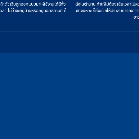
ถ้าตัวเว็บถูกออกแบบมาให้ใช้งานได้ดีทั้ง
ดังในตำนาน ทำให้ไม่ต้องเสียเวลาไปค
า ไม่ว่าจะอยู่บ้านหรืออยู่นอกสถานที่ ก็
ขัดจังหวะ ก็ยิ่งช่วยให้ประสบการณ์กา
ยาว