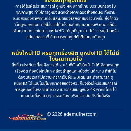
รองรับทุกอุปกรณ์
การได้สัมผัสประสบการณ์ ดูหนัง 4K พากย์ไทย บนระบบที่รองรับ
คุณภาพสูง ทำให้การดูหนังแตกต่างจากเดิมอย่างชัดเจน ทั้งราย
ละเอียดของภาพที่คมกริบและมิติของเสียงที่สมจริงมากขึ้น ยิ่งถ้าตัว
เว็บถูกออกแบบมาให้ใช้งานได้ดีทั้งบนมือถือและคอมพิวเตอร์ ก็ยิ่ง
เพิ่มความสะดวกในการ ดูหนังHD ได้ทุกที่ทุกเวลา ไม่ว่าจะอยู่บ้านหรือ
อยู่นอกสถานที่ ก็สามารถกดดูได้ทันทีแบบไม่มีสะดุด
หนังใหม่HD ครบทุกเรื่องฮิต ดูหนังHD ได้ไม่มี
โฆษณากวนใจ
สิ่งที่น่าประทับใจที่สุดคือการได้เจอเว็บที่มี หนังใหม่HD ให้เลือกครบทุก
เรื่องฮิต ทั้งหนังใหม่แกะกล่องล่าสุดและหนังดังในตำนาน ทำให้ไม่
ต้องเสียเวลาไปควานหาจากเว็บอื่นเพิ่มเติม และถ้าสามารถ ดู
หนังHD ได้แบบไม่มีโฆษณาคอยขัดจังหวะ ก็ยิ่งช่วยให้ประสบการณ์
การดูหนังดีขึ้นหลายเท่าตัว สามารถรับชม ดูหนัง 4K พากย์ไทย ได้
แบบต่อเนื่อง ยาวๆ จนจบเรื่อง เพื่อความบันเทิงที่แท้จริง
© 2026 edemulher.com