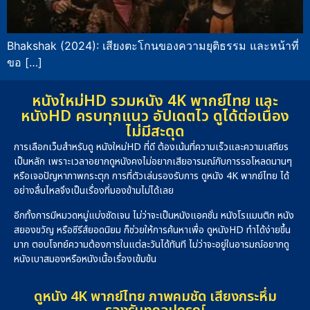
Bhakshak (2024): เสียงตะโกนของความยุติธรรม และหน้าที่
ขอ […]
หนังใหม่HD รวมหนัง 4K พากย์ไทย และ
หนังHD ครบทุกแนว อัปเดตไว ดูได้ต่อเนื่อง
ไม่มีสะดุด
การเลือกเว็บสำหรับดู หนังใหม่HD ที่ดี ต้องเน้นที่ความเร็วและความเสถียร
เป็นหลัก เพราะเวลาอยากดูหนังคงไม่อยากเสียอารมณ์กับการรอโหลดนานๆ
หรือเจอปัญหาภาพกระตุก การที่ตัวเล่นรองรับการ ดูหนัง 4K พากย์ไทย ได้
อย่างลื่นไหลจึงเป็นเรื่องที่มองข้ามไม่ได้เลย
อีกทั้งการมีหมวดหมู่แบ่งชัดเจน ไม่ว่าจะเป็นหนังแอคชั่น หนังโรแมนติก หนัง
สยองขวัญ หรือซีรีส์ยอดนิยม ก็ช่วยให้การค้นหาเพื่อ ดูหนังHD ทำได้ง่ายขึ้น
มาก ตอบโจทย์ความต้องการในแต่ละวันได้ทันที ไม่ว่าจะอยู่ในอารมณ์อยากดู
หนังเบาสมองหรือหนังเนื้อเรื่องเข้มข้น
ดูหนัง 4K พากย์ไทย ภาพคมชัด เสียงกระหึ่ม