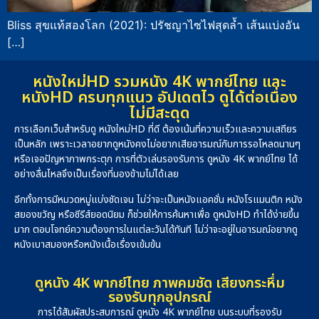
Bliss สุขแท้สองโลก (2021): ปรัชญาไซไฟสุดล้ำ เส้นแบ่งอัน
[…]
หนังใหม่HD รวมหนัง 4K พากย์ไทย และ
หนังHD ครบทุกแนว อัปเดตไว ดูได้ต่อเนื่อง
ไม่มีสะดุด
การเลือกเว็บสำหรับดู หนังใหม่HD ที่ดี ต้องเน้นที่ความเร็วและความเสถียร
เป็นหลัก เพราะเวลาอยากดูหนังคงไม่อยากเสียอารมณ์กับการรอโหลดนานๆ
หรือเจอปัญหาภาพกระตุก การที่ตัวเล่นรองรับการ ดูหนัง 4K พากย์ไทย ได้
อย่างลื่นไหลจึงเป็นเรื่องที่มองข้ามไม่ได้เลย
อีกทั้งการมีหมวดหมู่แบ่งชัดเจน ไม่ว่าจะเป็นหนังแอคชั่น หนังโรแมนติก หนัง
สยองขวัญ หรือซีรีส์ยอดนิยม ก็ช่วยให้การค้นหาเพื่อ ดูหนังHD ทำได้ง่ายขึ้น
มาก ตอบโจทย์ความต้องการในแต่ละวันได้ทันที ไม่ว่าจะอยู่ในอารมณ์อยากดู
หนังเบาสมองหรือหนังเนื้อเรื่องเข้มข้น
ดูหนัง 4K พากย์ไทย ภาพคมชัด เสียงกระหึ่ม
รองรับทุกอุปกรณ์
การได้สัมผัสประสบการณ์ ดูหนัง 4K พากย์ไทย บนระบบที่รองรับ