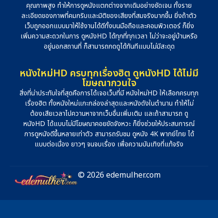
คุณภาพสูง ทำให้การดูหนังแตกต่างจากเดิมอย่างชัดเจน ทั้งราย
ละเอียดของภาพที่คมกริบและมิติของเสียงที่สมจริงมากขึ้น ยิ่งถ้าตัว
เว็บถูกออกแบบมาให้ใช้งานได้ดีทั้งบนมือถือและคอมพิวเตอร์ ก็ยิ่ง
เพิ่มความสะดวกในการ ดูหนังHD ได้ทุกที่ทุกเวลา ไม่ว่าจะอยู่บ้านหรือ
อยู่นอกสถานที่ ก็สามารถกดดูได้ทันทีแบบไม่มีสะดุด
หนังใหม่HD ครบทุกเรื่องฮิต ดูหนังHD ได้ไม่มี
โฆษณากวนใจ
สิ่งที่น่าประทับใจที่สุดคือการได้เจอเว็บที่มี หนังใหม่HD ให้เลือกครบทุก
เรื่องฮิต ทั้งหนังใหม่แกะกล่องล่าสุดและหนังดังในตำนาน ทำให้ไม่
ต้องเสียเวลาไปควานหาจากเว็บอื่นเพิ่มเติม และถ้าสามารถ ดู
หนังHD ได้แบบไม่มีโฆษณาคอยขัดจังหวะ ก็ยิ่งช่วยให้ประสบการณ์
การดูหนังดีขึ้นหลายเท่าตัว สามารถรับชม ดูหนัง 4K พากย์ไทย ได้
แบบต่อเนื่อง ยาวๆ จนจบเรื่อง เพื่อความบันเทิงที่แท้จริง
© 2026 edemulher.com