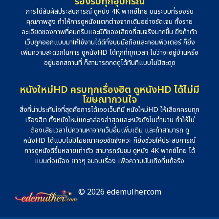
รองรับทุกอุปกรณ์
การได้สัมผัสประสบการณ์ ดูหนัง 4K พากย์ไทย บนระบบที่รองรับ
คุณภาพสูง ทำให้การดูหนังแตกต่างจากเดิมอย่างชัดเจน ทั้งราย
ละเอียดของภาพที่คมกริบและมิติของเสียงที่สมจริงมากขึ้น ยิ่งถ้าตัว
เว็บถูกออกแบบมาให้ใช้งานได้ดีทั้งบนมือถือและคอมพิวเตอร์ ก็ยิ่ง
เพิ่มความสะดวกในการ ดูหนังHD ได้ทุกที่ทุกเวลา ไม่ว่าจะอยู่บ้านหรือ
อยู่นอกสถานที่ ก็สามารถกดดูได้ทันทีแบบไม่มีสะดุด
หนังใหม่HD ครบทุกเรื่องฮิต ดูหนังHD ได้ไม่มี
โฆษณากวนใจ
สิ่งที่น่าประทับใจที่สุดคือการได้เจอเว็บที่มี หนังใหม่HD ให้เลือกครบทุก
เรื่องฮิต ทั้งหนังใหม่แกะกล่องล่าสุดและหนังดังในตำนาน ทำให้ไม่
ต้องเสียเวลาไปควานหาจากเว็บอื่นเพิ่มเติม และถ้าสามารถ ดู
หนังHD ได้แบบไม่มีโฆษณาคอยขัดจังหวะ ก็ยิ่งช่วยให้ประสบการณ์
การดูหนังดีขึ้นหลายเท่าตัว สามารถรับชม ดูหนัง 4K พากย์ไทย ได้
แบบต่อเนื่อง ยาวๆ จนจบเรื่อง เพื่อความบันเทิงที่แท้จริง
© 2026 edemulher.com