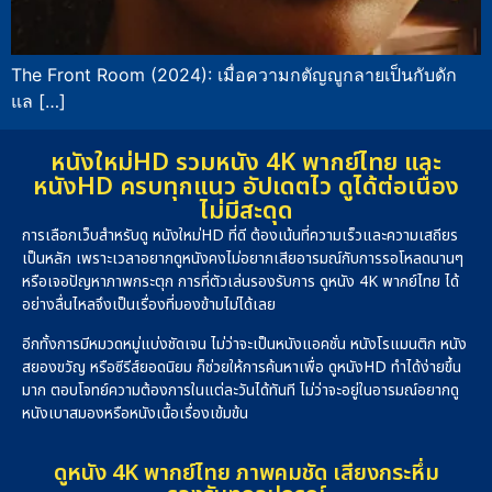
The Front Room (2024): เมื่อความกตัญญูกลายเป็นกับดัก
แล […]
หนังใหม่HD รวมหนัง 4K พากย์ไทย และ
หนังHD ครบทุกแนว อัปเดตไว ดูได้ต่อเนื่อง
ไม่มีสะดุด
การเลือกเว็บสำหรับดู หนังใหม่HD ที่ดี ต้องเน้นที่ความเร็วและความเสถียร
เป็นหลัก เพราะเวลาอยากดูหนังคงไม่อยากเสียอารมณ์กับการรอโหลดนานๆ
หรือเจอปัญหาภาพกระตุก การที่ตัวเล่นรองรับการ ดูหนัง 4K พากย์ไทย ได้
อย่างลื่นไหลจึงเป็นเรื่องที่มองข้ามไม่ได้เลย
อีกทั้งการมีหมวดหมู่แบ่งชัดเจน ไม่ว่าจะเป็นหนังแอคชั่น หนังโรแมนติก หนัง
สยองขวัญ หรือซีรีส์ยอดนิยม ก็ช่วยให้การค้นหาเพื่อ ดูหนังHD ทำได้ง่ายขึ้น
มาก ตอบโจทย์ความต้องการในแต่ละวันได้ทันที ไม่ว่าจะอยู่ในอารมณ์อยากดู
หนังเบาสมองหรือหนังเนื้อเรื่องเข้มข้น
ดูหนัง 4K พากย์ไทย ภาพคมชัด เสียงกระหึ่ม