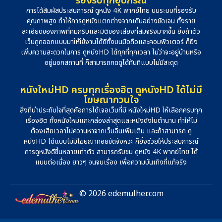
รองรับทุกอุปกรณ์
การได้สัมผัสประสบการณ์ ดูหนัง 4K พากย์ไทย บนระบบที่รองรับ
คุณภาพสูง ทำให้การดูหนังแตกต่างจากเดิมอย่างชัดเจน ทั้งราย
ละเอียดของภาพที่คมกริบและมิติของเสียงที่สมจริงมากขึ้น ยิ่งถ้าตัว
เว็บถูกออกแบบมาให้ใช้งานได้ดีทั้งบนมือถือและคอมพิวเตอร์ ก็ยิ่ง
เพิ่มความสะดวกในการ ดูหนังHD ได้ทุกที่ทุกเวลา ไม่ว่าจะอยู่บ้านหรือ
อยู่นอกสถานที่ ก็สามารถกดดูได้ทันทีแบบไม่มีสะดุด
หนังใหม่HD ครบทุกเรื่องฮิต ดูหนังHD ได้ไม่มี
โฆษณากวนใจ
สิ่งที่น่าประทับใจที่สุดคือการได้เจอเว็บที่มี หนังใหม่HD ให้เลือกครบทุก
เรื่องฮิต ทั้งหนังใหม่แกะกล่องล่าสุดและหนังดังในตำนาน ทำให้ไม่
ต้องเสียเวลาไปควานหาจากเว็บอื่นเพิ่มเติม และถ้าสามารถ ดู
หนังHD ได้แบบไม่มีโฆษณาคอยขัดจังหวะ ก็ยิ่งช่วยให้ประสบการณ์
การดูหนังดีขึ้นหลายเท่าตัว สามารถรับชม ดูหนัง 4K พากย์ไทย ได้
แบบต่อเนื่อง ยาวๆ จนจบเรื่อง เพื่อความบันเทิงที่แท้จริง
© 2026 edemulher.com