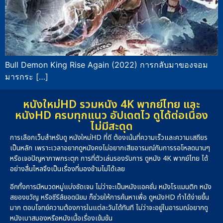
Bull Demon King Rise Again (2022) การกลับมาของจอม
มารกระ […]
หนังใหม่HD รวมหนัง 4K พากย์ไทย และ
หนังHD ครบทุกแนว อัปเดตไว ดูได้ต่อเนื่อง
ไม่มีสะดุด
การเลือกเว็บสำหรับดู หนังใหม่HD ที่ดี ต้องเน้นที่ความเร็วและความเสถียร
เป็นหลัก เพราะเวลาอยากดูหนังคงไม่อยากเสียอารมณ์กับการรอโหลดนานๆ
หรือเจอปัญหาภาพกระตุก การที่ตัวเล่นรองรับการ ดูหนัง 4K พากย์ไทย ได้
อย่างลื่นไหลจึงเป็นเรื่องที่มองข้ามไม่ได้เลย
อีกทั้งการมีหมวดหมู่แบ่งชัดเจน ไม่ว่าจะเป็นหนังแอคชั่น หนังโรแมนติก หนัง
สยองขวัญ หรือซีรีส์ยอดนิยม ก็ช่วยให้การค้นหาเพื่อ ดูหนังHD ทำได้ง่ายขึ้น
มาก ตอบโจทย์ความต้องการในแต่ละวันได้ทันที ไม่ว่าจะอยู่ในอารมณ์อยากดู
หนังเบาสมองหรือหนังเนื้อเรื่องเข้มข้น