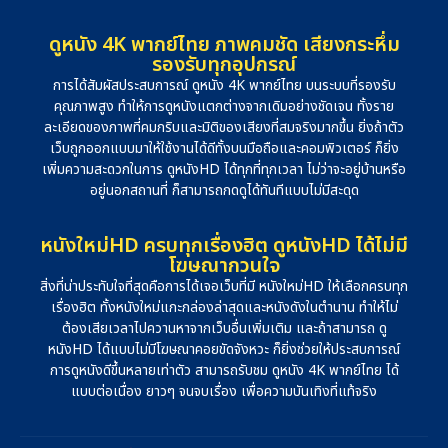
ดูหนัง 4K พากย์ไทย ภาพคมชัด เสียงกระหึ่ม
รองรับทุกอุปกรณ์
การได้สัมผัสประสบการณ์ ดูหนัง 4K พากย์ไทย บนระบบที่รองรับ
คุณภาพสูง ทำให้การดูหนังแตกต่างจากเดิมอย่างชัดเจน ทั้งราย
ละเอียดของภาพที่คมกริบและมิติของเสียงที่สมจริงมากขึ้น ยิ่งถ้าตัว
เว็บถูกออกแบบมาให้ใช้งานได้ดีทั้งบนมือถือและคอมพิวเตอร์ ก็ยิ่ง
เพิ่มความสะดวกในการ ดูหนังHD ได้ทุกที่ทุกเวลา ไม่ว่าจะอยู่บ้านหรือ
อยู่นอกสถานที่ ก็สามารถกดดูได้ทันทีแบบไม่มีสะดุด
หนังใหม่HD ครบทุกเรื่องฮิต ดูหนังHD ได้ไม่มี
โฆษณากวนใจ
สิ่งที่น่าประทับใจที่สุดคือการได้เจอเว็บที่มี หนังใหม่HD ให้เลือกครบทุก
เรื่องฮิต ทั้งหนังใหม่แกะกล่องล่าสุดและหนังดังในตำนาน ทำให้ไม่
ต้องเสียเวลาไปควานหาจากเว็บอื่นเพิ่มเติม และถ้าสามารถ ดู
หนังHD ได้แบบไม่มีโฆษณาคอยขัดจังหวะ ก็ยิ่งช่วยให้ประสบการณ์
การดูหนังดีขึ้นหลายเท่าตัว สามารถรับชม ดูหนัง 4K พากย์ไทย ได้
แบบต่อเนื่อง ยาวๆ จนจบเรื่อง เพื่อความบันเทิงที่แท้จริง