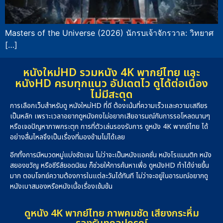
Masters of the Universe (2026) นักรบเจ้าจักรวาล: วิทยาศ
[…]
หนังใหม่HD รวมหนัง 4K พากย์ไทย และ
หนังHD ครบทุกแนว อัปเดตไว ดูได้ต่อเนื่อง
ไม่มีสะดุด
การเลือกเว็บสำหรับดู หนังใหม่HD ที่ดี ต้องเน้นที่ความเร็วและความเสถียร
เป็นหลัก เพราะเวลาอยากดูหนังคงไม่อยากเสียอารมณ์กับการรอโหลดนานๆ
หรือเจอปัญหาภาพกระตุก การที่ตัวเล่นรองรับการ ดูหนัง 4K พากย์ไทย ได้
อย่างลื่นไหลจึงเป็นเรื่องที่มองข้ามไม่ได้เลย
อีกทั้งการมีหมวดหมู่แบ่งชัดเจน ไม่ว่าจะเป็นหนังแอคชั่น หนังโรแมนติก หนัง
สยองขวัญ หรือซีรีส์ยอดนิยม ก็ช่วยให้การค้นหาเพื่อ ดูหนังHD ทำได้ง่ายขึ้น
มาก ตอบโจทย์ความต้องการในแต่ละวันได้ทันที ไม่ว่าจะอยู่ในอารมณ์อยากดู
หนังเบาสมองหรือหนังเนื้อเรื่องเข้มข้น
ดูหนัง 4K พากย์ไทย ภาพคมชัด เสียงกระหึ่ม