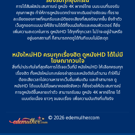
รองรับทุกอุปกรณ์
การได้สัมผัสประสบการณ์ ดูหนัง 4K พากย์ไทย บนระบบที่รองรับ
คุณภาพสูง ทำให้การดูหนังแตกต่างจากเดิมอย่างชัดเจน ทั้งราย
ละเอียดของภาพที่คมกริบและมิติของเสียงที่สมจริงมากขึ้น ยิ่งถ้าตัว
เว็บถูกออกแบบมาให้ใช้งานได้ดีทั้งบนมือถือและคอมพิวเตอร์ ก็ยิ่ง
เพิ่มความสะดวกในการ ดูหนังHD ได้ทุกที่ทุกเวลา ไม่ว่าจะอยู่บ้านหรือ
อยู่นอกสถานที่ ก็สามารถกดดูได้ทันทีแบบไม่มีสะดุด
หนังใหม่HD ครบทุกเรื่องฮิต ดูหนังHD ได้ไม่มี
โฆษณากวนใจ
สิ่งที่น่าประทับใจที่สุดคือการได้เจอเว็บที่มี หนังใหม่HD ให้เลือกครบทุก
เรื่องฮิต ทั้งหนังใหม่แกะกล่องล่าสุดและหนังดังในตำนาน ทำให้ไม่
ต้องเสียเวลาไปควานหาจากเว็บอื่นเพิ่มเติม และถ้าสามารถ ดู
หนังHD ได้แบบไม่มีโฆษณาคอยขัดจังหวะ ก็ยิ่งช่วยให้ประสบการณ์
การดูหนังดีขึ้นหลายเท่าตัว สามารถรับชม ดูหนัง 4K พากย์ไทย ได้
แบบต่อเนื่อง ยาวๆ จนจบเรื่อง เพื่อความบันเทิงที่แท้จริง
© 2026 edemulher.com