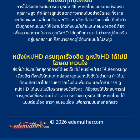
รองรับทุกอุปกรณ์
การได้สัมผัสประสบการณ์ ดูหนัง 4K พากย์ไทย บนระบบที่รองรับ
คุณภาพสูง ทำให้การดูหนังแตกต่างจากเดิมอย่างชัดเจน ทั้งราย
ละเอียดของภาพที่คมกริบและมิติของเสียงที่สมจริงมากขึ้น ยิ่งถ้าตัว
เว็บถูกออกแบบมาให้ใช้งานได้ดีทั้งบนมือถือและคอมพิวเตอร์ ก็ยิ่ง
เพิ่มความสะดวกในการ ดูหนังHD ได้ทุกที่ทุกเวลา ไม่ว่าจะอยู่บ้านหรือ
อยู่นอกสถานที่ ก็สามารถกดดูได้ทันทีแบบไม่มีสะดุด
หนังใหม่HD ครบทุกเรื่องฮิต ดูหนังHD ได้ไม่มี
โฆษณากวนใจ
สิ่งที่น่าประทับใจที่สุดคือการได้เจอเว็บที่มี หนังใหม่HD ให้เลือกครบทุก
เรื่องฮิต ทั้งหนังใหม่แกะกล่องล่าสุดและหนังดังในตำนาน ทำให้ไม่
ต้องเสียเวลาไปควานหาจากเว็บอื่นเพิ่มเติม และถ้าสามารถ ดู
หนังHD ได้แบบไม่มีโฆษณาคอยขัดจังหวะ ก็ยิ่งช่วยให้ประสบการณ์
การดูหนังดีขึ้นหลายเท่าตัว สามารถรับชม ดูหนัง 4K พากย์ไทย ได้
แบบต่อเนื่อง ยาวๆ จนจบเรื่อง เพื่อความบันเทิงที่แท้จริง
© 2026 edemulher.com