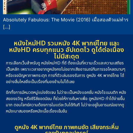
Absolutely Fabulous: The Movie (2016) เมื่อสองตัวแม่ทำร
[…]
หนังใหม่HD รวมหนัง 4K พากย์ไทย และ
หนังHD ครบทุกแนว อัปเดตไว ดูได้ต่อเนื่อง
ไม่มีสะดุด
การเลือกเว็บสำหรับดู หนังใหม่HD ที่ดี ต้องเน้นที่ความเร็วและความเสถียร
เป็นหลัก เพราะเวลาอยากดูหนังคงไม่อยากเสียอารมณ์กับการรอโหลดนานๆ
หรือเจอปัญหาภาพกระตุก การที่ตัวเล่นรองรับการ ดูหนัง 4K พากย์ไทย ได้
อย่างลื่นไหลจึงเป็นเรื่องที่มองข้ามไม่ได้เลย
อีกทั้งการมีหมวดหมู่แบ่งชัดเจน ไม่ว่าจะเป็นหนังแอคชั่น หนังโรแมนติก หนัง
สยองขวัญ หรือซีรีส์ยอดนิยม ก็ช่วยให้การค้นหาเพื่อ ดูหนังHD ทำได้ง่ายขึ้น
มาก ตอบโจทย์ความต้องการในแต่ละวันได้ทันที ไม่ว่าจะอยู่ในอารมณ์อยากดู
หนังเบาสมองหรือหนังเนื้อเรื่องเข้มข้น
ดูหนัง 4K พากย์ไทย ภาพคมชัด เสียงกระหึ่ม