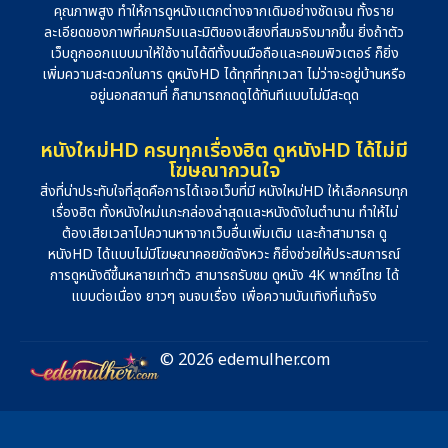
คุณภาพสูง ทำให้การดูหนังแตกต่างจากเดิมอย่างชัดเจน ทั้งราย
ละเอียดของภาพที่คมกริบและมิติของเสียงที่สมจริงมากขึ้น ยิ่งถ้าตัว
เว็บถูกออกแบบมาให้ใช้งานได้ดีทั้งบนมือถือและคอมพิวเตอร์ ก็ยิ่ง
เพิ่มความสะดวกในการ ดูหนังHD ได้ทุกที่ทุกเวลา ไม่ว่าจะอยู่บ้านหรือ
อยู่นอกสถานที่ ก็สามารถกดดูได้ทันทีแบบไม่มีสะดุด
หนังใหม่HD ครบทุกเรื่องฮิต ดูหนังHD ได้ไม่มี
โฆษณากวนใจ
สิ่งที่น่าประทับใจที่สุดคือการได้เจอเว็บที่มี หนังใหม่HD ให้เลือกครบทุก
เรื่องฮิต ทั้งหนังใหม่แกะกล่องล่าสุดและหนังดังในตำนาน ทำให้ไม่
ต้องเสียเวลาไปควานหาจากเว็บอื่นเพิ่มเติม และถ้าสามารถ ดู
หนังHD ได้แบบไม่มีโฆษณาคอยขัดจังหวะ ก็ยิ่งช่วยให้ประสบการณ์
การดูหนังดีขึ้นหลายเท่าตัว สามารถรับชม ดูหนัง 4K พากย์ไทย ได้
แบบต่อเนื่อง ยาวๆ จนจบเรื่อง เพื่อความบันเทิงที่แท้จริง
© 2026 edemulher.com