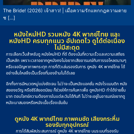
The Bride! (2026) เจ้าสาว! | เมื่อความรักแหกกฎความตาย
ช […]
หนังใหม่HD รวมหนัง 4K พากย์ไทย และ
หนังHD ครบทุกแนว อัปเดตไว ดูได้ต่อเนื่อง
ไม่มีสะดุด
การเลือกเว็บสำหรับดู หนังใหม่HD ที่ดี ต้องเน้นที่ความเร็วและความเสถียร
เป็นหลัก เพราะเวลาอยากดูหนังคงไม่อยากเสียอารมณ์กับการรอโหลดนานๆ
หรือเจอปัญหาภาพกระตุก การที่ตัวเล่นรองรับการ ดูหนัง 4K พากย์ไทย ได้
อย่างลื่นไหลจึงเป็นเรื่องที่มองข้ามไม่ได้เลย
อีกทั้งการมีหมวดหมู่แบ่งชัดเจน ไม่ว่าจะเป็นหนังแอคชั่น หนังโรแมนติก หนัง
สยองขวัญ หรือซีรีส์ยอดนิยม ก็ช่วยให้การค้นหาเพื่อ ดูหนังHD ทำได้ง่ายขึ้น
มาก ตอบโจทย์ความต้องการในแต่ละวันได้ทันที ไม่ว่าจะอยู่ในอารมณ์อยากดู
หนังเบาสมองหรือหนังเนื้อเรื่องเข้มข้น
ดูหนัง 4K พากย์ไทย ภาพคมชัด เสียงกระหึ่ม
รองรับทุกอุปกรณ์
การได้สัมผัสประสบการณ์ ดูหนัง 4K พากย์ไทย บนระบบที่รองรับ