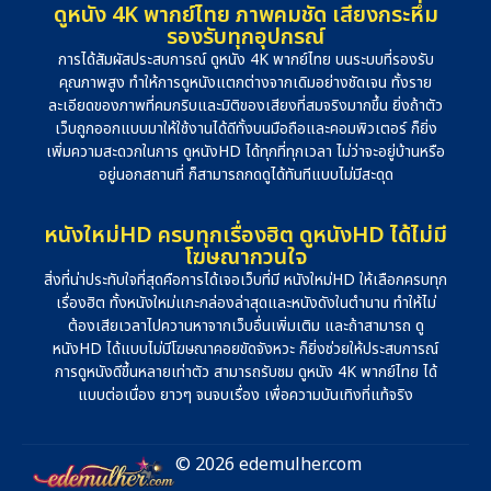
ดูหนัง 4K พากย์ไทย ภาพคมชัด เสียงกระหึ่ม
รองรับทุกอุปกรณ์
การได้สัมผัสประสบการณ์ ดูหนัง 4K พากย์ไทย บนระบบที่รองรับ
คุณภาพสูง ทำให้การดูหนังแตกต่างจากเดิมอย่างชัดเจน ทั้งราย
ละเอียดของภาพที่คมกริบและมิติของเสียงที่สมจริงมากขึ้น ยิ่งถ้าตัว
เว็บถูกออกแบบมาให้ใช้งานได้ดีทั้งบนมือถือและคอมพิวเตอร์ ก็ยิ่ง
เพิ่มความสะดวกในการ ดูหนังHD ได้ทุกที่ทุกเวลา ไม่ว่าจะอยู่บ้านหรือ
อยู่นอกสถานที่ ก็สามารถกดดูได้ทันทีแบบไม่มีสะดุด
หนังใหม่HD ครบทุกเรื่องฮิต ดูหนังHD ได้ไม่มี
โฆษณากวนใจ
สิ่งที่น่าประทับใจที่สุดคือการได้เจอเว็บที่มี หนังใหม่HD ให้เลือกครบทุก
เรื่องฮิต ทั้งหนังใหม่แกะกล่องล่าสุดและหนังดังในตำนาน ทำให้ไม่
ต้องเสียเวลาไปควานหาจากเว็บอื่นเพิ่มเติม และถ้าสามารถ ดู
หนังHD ได้แบบไม่มีโฆษณาคอยขัดจังหวะ ก็ยิ่งช่วยให้ประสบการณ์
การดูหนังดีขึ้นหลายเท่าตัว สามารถรับชม ดูหนัง 4K พากย์ไทย ได้
แบบต่อเนื่อง ยาวๆ จนจบเรื่อง เพื่อความบันเทิงที่แท้จริง
© 2026 edemulher.com