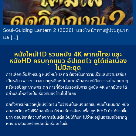
Soul-Guiding Lantern 2 (2026): แสงไฟนำทางสู่ประตูนรก
แล […]
หนังใหม่HD รวมหนัง 4K พากย์ไทย และ
หนังHD ครบทุกแนว อัปเดตไว ดูได้ต่อเนื่อง
ไม่มีสะดุด
การเลือกเว็บสำหรับดู หนังใหม่HD ที่ดี ต้องเน้นที่ความเร็วและความเสถียร
เป็นหลัก เพราะเวลาอยากดูหนังคงไม่อยากเสียอารมณ์กับการรอโหลดนานๆ
หรือเจอปัญหาภาพกระตุก การที่ตัวเล่นรองรับการ ดูหนัง 4K พากย์ไทย ได้
อย่างลื่นไหลจึงเป็นเรื่องที่มองข้ามไม่ได้เลย
อีกทั้งการมีหมวดหมู่แบ่งชัดเจน ไม่ว่าจะเป็นหนังแอคชั่น หนังโรแมนติก หนัง
สยองขวัญ หรือซีรีส์ยอดนิยม ก็ช่วยให้การค้นหาเพื่อ ดูหนังHD ทำได้ง่ายขึ้น
มาก ตอบโจทย์ความต้องการในแต่ละวันได้ทันที ไม่ว่าจะอยู่ในอารมณ์อยากดู
หนังเบาสมองหรือหนังเนื้อเรื่องเข้มข้น