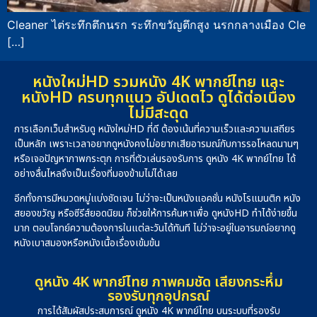
Cleaner ไต่ระทึกตึกนรก ระทึกขวัญตึกสูง นรกกลางเมือง Cle
[…]
หนังใหม่HD รวมหนัง 4K พากย์ไทย และ
หนังHD ครบทุกแนว อัปเดตไว ดูได้ต่อเนื่อง
ไม่มีสะดุด
การเลือกเว็บสำหรับดู หนังใหม่HD ที่ดี ต้องเน้นที่ความเร็วและความเสถียร
เป็นหลัก เพราะเวลาอยากดูหนังคงไม่อยากเสียอารมณ์กับการรอโหลดนานๆ
หรือเจอปัญหาภาพกระตุก การที่ตัวเล่นรองรับการ ดูหนัง 4K พากย์ไทย ได้
อย่างลื่นไหลจึงเป็นเรื่องที่มองข้ามไม่ได้เลย
อีกทั้งการมีหมวดหมู่แบ่งชัดเจน ไม่ว่าจะเป็นหนังแอคชั่น หนังโรแมนติก หนัง
สยองขวัญ หรือซีรีส์ยอดนิยม ก็ช่วยให้การค้นหาเพื่อ ดูหนังHD ทำได้ง่ายขึ้น
มาก ตอบโจทย์ความต้องการในแต่ละวันได้ทันที ไม่ว่าจะอยู่ในอารมณ์อยากดู
หนังเบาสมองหรือหนังเนื้อเรื่องเข้มข้น
ดูหนัง 4K พากย์ไทย ภาพคมชัด เสียงกระหึ่ม
รองรับทุกอุปกรณ์
การได้สัมผัสประสบการณ์ ดูหนัง 4K พากย์ไทย บนระบบที่รองรับ