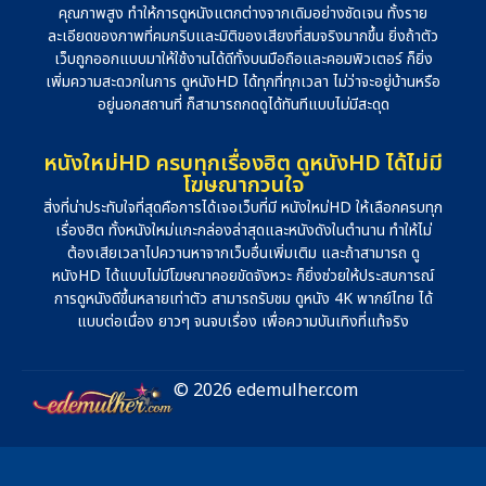
คุณภาพสูง ทำให้การดูหนังแตกต่างจากเดิมอย่างชัดเจน ทั้งราย
ละเอียดของภาพที่คมกริบและมิติของเสียงที่สมจริงมากขึ้น ยิ่งถ้าตัว
เว็บถูกออกแบบมาให้ใช้งานได้ดีทั้งบนมือถือและคอมพิวเตอร์ ก็ยิ่ง
เพิ่มความสะดวกในการ ดูหนังHD ได้ทุกที่ทุกเวลา ไม่ว่าจะอยู่บ้านหรือ
อยู่นอกสถานที่ ก็สามารถกดดูได้ทันทีแบบไม่มีสะดุด
หนังใหม่HD ครบทุกเรื่องฮิต ดูหนังHD ได้ไม่มี
โฆษณากวนใจ
สิ่งที่น่าประทับใจที่สุดคือการได้เจอเว็บที่มี หนังใหม่HD ให้เลือกครบทุก
เรื่องฮิต ทั้งหนังใหม่แกะกล่องล่าสุดและหนังดังในตำนาน ทำให้ไม่
ต้องเสียเวลาไปควานหาจากเว็บอื่นเพิ่มเติม และถ้าสามารถ ดู
หนังHD ได้แบบไม่มีโฆษณาคอยขัดจังหวะ ก็ยิ่งช่วยให้ประสบการณ์
การดูหนังดีขึ้นหลายเท่าตัว สามารถรับชม ดูหนัง 4K พากย์ไทย ได้
แบบต่อเนื่อง ยาวๆ จนจบเรื่อง เพื่อความบันเทิงที่แท้จริง
© 2026 edemulher.com