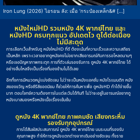
Iron Lung (2026) ไอรอน ลัง: เมื่อ ‘กระป๋องเหล็ก&# […]
หนังใหม่HD รวมหนัง 4K พากย์ไทย และ
หนังHD ครบทุกแนว อัปเดตไว ดูได้ต่อเนื่อง
ไม่มีสะดุด
การเลือกเว็บสำหรับดู หนังใหม่HD ที่ดี ต้องเน้นที่ความเร็วและความเสถียร
เป็นหลัก เพราะเวลาอยากดูหนังคงไม่อยากเสียอารมณ์กับการรอโหลดนานๆ
หรือเจอปัญหาภาพกระตุก การที่ตัวเล่นรองรับการ ดูหนัง 4K พากย์ไทย ได้
อย่างลื่นไหลจึงเป็นเรื่องที่มองข้ามไม่ได้เลย
อีกทั้งการมีหมวดหมู่แบ่งชัดเจน ไม่ว่าจะเป็นหนังแอคชั่น หนังโรแมนติก หนัง
สยองขวัญ หรือซีรีส์ยอดนิยม ก็ช่วยให้การค้นหาเพื่อ ดูหนังHD ทำได้ง่ายขึ้น
มาก ตอบโจทย์ความต้องการในแต่ละวันได้ทันที ไม่ว่าจะอยู่ในอารมณ์อยากดู
หนังเบาสมองหรือหนังเนื้อเรื่องเข้มข้น
ดูหนัง 4K พากย์ไทย ภาพคมชัด เสียงกระหึ่ม
รองรับทุกอุปกรณ์
การได้สัมผัสประสบการณ์ ดูหนัง 4K พากย์ไทย บนระบบที่รองรับ
คุณภาพสูง ทำให้การดูหนังแตกต่างจากเดิมอย่างชัดเจน ทั้งราย