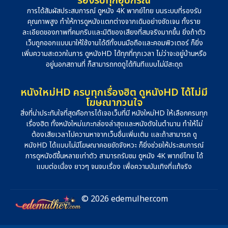
รองรับทุกอุปกรณ์
การได้สัมผัสประสบการณ์ ดูหนัง 4K พากย์ไทย บนระบบที่รองรับ
คุณภาพสูง ทำให้การดูหนังแตกต่างจากเดิมอย่างชัดเจน ทั้งราย
ละเอียดของภาพที่คมกริบและมิติของเสียงที่สมจริงมากขึ้น ยิ่งถ้าตัว
เว็บถูกออกแบบมาให้ใช้งานได้ดีทั้งบนมือถือและคอมพิวเตอร์ ก็ยิ่ง
เพิ่มความสะดวกในการ ดูหนังHD ได้ทุกที่ทุกเวลา ไม่ว่าจะอยู่บ้านหรือ
อยู่นอกสถานที่ ก็สามารถกดดูได้ทันทีแบบไม่มีสะดุด
หนังใหม่HD ครบทุกเรื่องฮิต ดูหนังHD ได้ไม่มี
โฆษณากวนใจ
สิ่งที่น่าประทับใจที่สุดคือการได้เจอเว็บที่มี หนังใหม่HD ให้เลือกครบทุก
เรื่องฮิต ทั้งหนังใหม่แกะกล่องล่าสุดและหนังดังในตำนาน ทำให้ไม่
ต้องเสียเวลาไปควานหาจากเว็บอื่นเพิ่มเติม และถ้าสามารถ ดู
หนังHD ได้แบบไม่มีโฆษณาคอยขัดจังหวะ ก็ยิ่งช่วยให้ประสบการณ์
การดูหนังดีขึ้นหลายเท่าตัว สามารถรับชม ดูหนัง 4K พากย์ไทย ได้
แบบต่อเนื่อง ยาวๆ จนจบเรื่อง เพื่อความบันเทิงที่แท้จริง
© 2026 edemulher.com