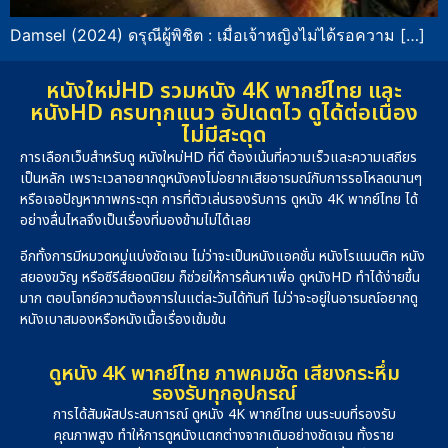
Damsel (2024) ดรุณีผู้พิชิต : เมื่อเจ้าหญิงไม่ได้รอความ […]
หนังใหม่HD รวมหนัง 4K พากย์ไทย และ
หนังHD ครบทุกแนว อัปเดตไว ดูได้ต่อเนื่อง
ไม่มีสะดุด
การเลือกเว็บสำหรับดู หนังใหม่HD ที่ดี ต้องเน้นที่ความเร็วและความเสถียร
เป็นหลัก เพราะเวลาอยากดูหนังคงไม่อยากเสียอารมณ์กับการรอโหลดนานๆ
หรือเจอปัญหาภาพกระตุก การที่ตัวเล่นรองรับการ ดูหนัง 4K พากย์ไทย ได้
อย่างลื่นไหลจึงเป็นเรื่องที่มองข้ามไม่ได้เลย
อีกทั้งการมีหมวดหมู่แบ่งชัดเจน ไม่ว่าจะเป็นหนังแอคชั่น หนังโรแมนติก หนัง
สยองขวัญ หรือซีรีส์ยอดนิยม ก็ช่วยให้การค้นหาเพื่อ ดูหนังHD ทำได้ง่ายขึ้น
มาก ตอบโจทย์ความต้องการในแต่ละวันได้ทันที ไม่ว่าจะอยู่ในอารมณ์อยากดู
หนังเบาสมองหรือหนังเนื้อเรื่องเข้มข้น
ดูหนัง 4K พากย์ไทย ภาพคมชัด เสียงกระหึ่ม
รองรับทุกอุปกรณ์
การได้สัมผัสประสบการณ์ ดูหนัง 4K พากย์ไทย บนระบบที่รองรับ
คุณภาพสูง ทำให้การดูหนังแตกต่างจากเดิมอย่างชัดเจน ทั้งราย