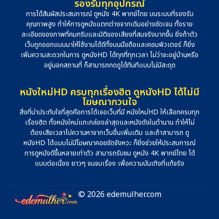
รองรับทุกอุปกรณ์
การได้สัมผัสประสบการณ์ ดูหนัง 4K พากย์ไทย บนระบบที่รองรับ
คุณภาพสูง ทำให้การดูหนังแตกต่างจากเดิมอย่างชัดเจน ทั้งราย
ละเอียดของภาพที่คมกริบและมิติของเสียงที่สมจริงมากขึ้น ยิ่งถ้าตัว
เว็บถูกออกแบบมาให้ใช้งานได้ดีทั้งบนมือถือและคอมพิวเตอร์ ก็ยิ่ง
เพิ่มความสะดวกในการ ดูหนังHD ได้ทุกที่ทุกเวลา ไม่ว่าจะอยู่บ้านหรือ
อยู่นอกสถานที่ ก็สามารถกดดูได้ทันทีแบบไม่มีสะดุด
หนังใหม่HD ครบทุกเรื่องฮิต ดูหนังHD ได้ไม่มี
โฆษณากวนใจ
สิ่งที่น่าประทับใจที่สุดคือการได้เจอเว็บที่มี หนังใหม่HD ให้เลือกครบทุก
เรื่องฮิต ทั้งหนังใหม่แกะกล่องล่าสุดและหนังดังในตำนาน ทำให้ไม่
ต้องเสียเวลาไปควานหาจากเว็บอื่นเพิ่มเติม และถ้าสามารถ ดู
หนังHD ได้แบบไม่มีโฆษณาคอยขัดจังหวะ ก็ยิ่งช่วยให้ประสบการณ์
การดูหนังดีขึ้นหลายเท่าตัว สามารถรับชม ดูหนัง 4K พากย์ไทย ได้
แบบต่อเนื่อง ยาวๆ จนจบเรื่อง เพื่อความบันเทิงที่แท้จริง
© 2026 edemulher.com