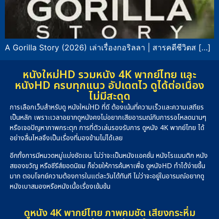
A Gorilla Story (2026) เล่าเรื่องกอริลลา | สารคดีชีวิตส […]
หนังใหม่HD รวมหนัง 4K พากย์ไทย และ
หนังHD ครบทุกแนว อัปเดตไว ดูได้ต่อเนื่อง
ไม่มีสะดุด
การเลือกเว็บสำหรับดู หนังใหม่HD ที่ดี ต้องเน้นที่ความเร็วและความเสถียร
เป็นหลัก เพราะเวลาอยากดูหนังคงไม่อยากเสียอารมณ์กับการรอโหลดนานๆ
หรือเจอปัญหาภาพกระตุก การที่ตัวเล่นรองรับการ ดูหนัง 4K พากย์ไทย ได้
อย่างลื่นไหลจึงเป็นเรื่องที่มองข้ามไม่ได้เลย
อีกทั้งการมีหมวดหมู่แบ่งชัดเจน ไม่ว่าจะเป็นหนังแอคชั่น หนังโรแมนติก หนัง
สยองขวัญ หรือซีรีส์ยอดนิยม ก็ช่วยให้การค้นหาเพื่อ ดูหนังHD ทำได้ง่ายขึ้น
มาก ตอบโจทย์ความต้องการในแต่ละวันได้ทันที ไม่ว่าจะอยู่ในอารมณ์อยากดู
หนังเบาสมองหรือหนังเนื้อเรื่องเข้มข้น
ดูหนัง 4K พากย์ไทย ภาพคมชัด เสียงกระหึ่ม