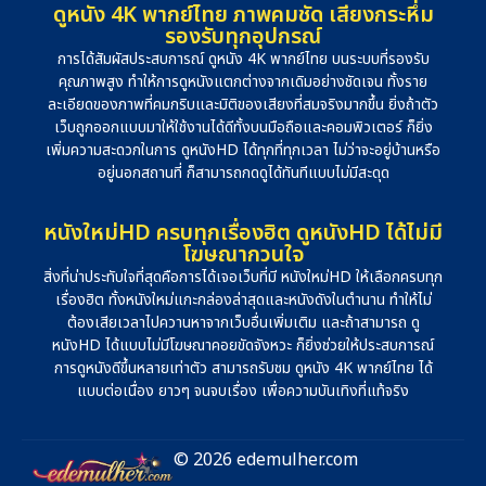
ดูหนัง 4K พากย์ไทย ภาพคมชัด เสียงกระหึ่ม
รองรับทุกอุปกรณ์
การได้สัมผัสประสบการณ์ ดูหนัง 4K พากย์ไทย บนระบบที่รองรับ
คุณภาพสูง ทำให้การดูหนังแตกต่างจากเดิมอย่างชัดเจน ทั้งราย
ละเอียดของภาพที่คมกริบและมิติของเสียงที่สมจริงมากขึ้น ยิ่งถ้าตัว
เว็บถูกออกแบบมาให้ใช้งานได้ดีทั้งบนมือถือและคอมพิวเตอร์ ก็ยิ่ง
เพิ่มความสะดวกในการ ดูหนังHD ได้ทุกที่ทุกเวลา ไม่ว่าจะอยู่บ้านหรือ
อยู่นอกสถานที่ ก็สามารถกดดูได้ทันทีแบบไม่มีสะดุด
หนังใหม่HD ครบทุกเรื่องฮิต ดูหนังHD ได้ไม่มี
โฆษณากวนใจ
สิ่งที่น่าประทับใจที่สุดคือการได้เจอเว็บที่มี หนังใหม่HD ให้เลือกครบทุก
เรื่องฮิต ทั้งหนังใหม่แกะกล่องล่าสุดและหนังดังในตำนาน ทำให้ไม่
ต้องเสียเวลาไปควานหาจากเว็บอื่นเพิ่มเติม และถ้าสามารถ ดู
หนังHD ได้แบบไม่มีโฆษณาคอยขัดจังหวะ ก็ยิ่งช่วยให้ประสบการณ์
การดูหนังดีขึ้นหลายเท่าตัว สามารถรับชม ดูหนัง 4K พากย์ไทย ได้
แบบต่อเนื่อง ยาวๆ จนจบเรื่อง เพื่อความบันเทิงที่แท้จริง
© 2026 edemulher.com