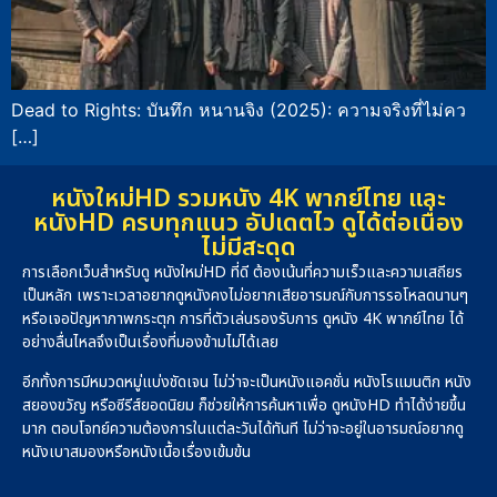
Dead to Rights: บันทึก หนานจิง (2025): ความจริงที่ไม่คว
[…]
หนังใหม่HD รวมหนัง 4K พากย์ไทย และ
หนังHD ครบทุกแนว อัปเดตไว ดูได้ต่อเนื่อง
ไม่มีสะดุด
การเลือกเว็บสำหรับดู หนังใหม่HD ที่ดี ต้องเน้นที่ความเร็วและความเสถียร
เป็นหลัก เพราะเวลาอยากดูหนังคงไม่อยากเสียอารมณ์กับการรอโหลดนานๆ
หรือเจอปัญหาภาพกระตุก การที่ตัวเล่นรองรับการ ดูหนัง 4K พากย์ไทย ได้
อย่างลื่นไหลจึงเป็นเรื่องที่มองข้ามไม่ได้เลย
อีกทั้งการมีหมวดหมู่แบ่งชัดเจน ไม่ว่าจะเป็นหนังแอคชั่น หนังโรแมนติก หนัง
สยองขวัญ หรือซีรีส์ยอดนิยม ก็ช่วยให้การค้นหาเพื่อ ดูหนังHD ทำได้ง่ายขึ้น
มาก ตอบโจทย์ความต้องการในแต่ละวันได้ทันที ไม่ว่าจะอยู่ในอารมณ์อยากดู
หนังเบาสมองหรือหนังเนื้อเรื่องเข้มข้น