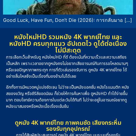
Good Luck, Have Fun, Don’t Die (2026): การกลับมาอ […]
หนังใหม่HD รวมหนัง 4K พากย์ไทย และ
หนังHD ครบทุกแนว อัปเดตไว ดูได้ต่อเนื่อง
ไม่มีสะดุด
การเลือกเว็บสำหรับดู หนังใหม่HD ที่ดี ต้องเน้นที่ความเร็วและความเสถียร
เป็นหลัก เพราะเวลาอยากดูหนังคงไม่อยากเสียอารมณ์กับการรอโหลดนานๆ
หรือเจอปัญหาภาพกระตุก การที่ตัวเล่นรองรับการ ดูหนัง 4K พากย์ไทย ได้
อย่างลื่นไหลจึงเป็นเรื่องที่มองข้ามไม่ได้เลย
อีกทั้งการมีหมวดหมู่แบ่งชัดเจน ไม่ว่าจะเป็นหนังแอคชั่น หนังโรแมนติก หนัง
สยองขวัญ หรือซีรีส์ยอดนิยม ก็ช่วยให้การค้นหาเพื่อ ดูหนังHD ทำได้ง่ายขึ้น
มาก ตอบโจทย์ความต้องการในแต่ละวันได้ทันที ไม่ว่าจะอยู่ในอารมณ์อยากดู
หนังเบาสมองหรือหนังเนื้อเรื่องเข้มข้น
ดูหนัง 4K พากย์ไทย ภาพคมชัด เสียงกระหึ่ม
รองรับทุกอุปกรณ์
การได้สัมผัสประสบการณ์ ดูหนัง 4K พากย์ไทย บนระบบที่รองรับ