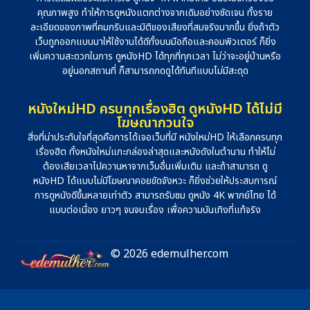
คุณภาพสูง ทำให้การดูหนังแตกต่างจากเดิมอย่างชัดเจน ทั้งราย
ละเอียดของภาพที่คมกริบและมิติของเสียงที่สมจริงมากขึ้น ยิ่งถ้าตัว
เว็บถูกออกแบบมาให้ใช้งานได้ดีทั้งบนมือถือและคอมพิวเตอร์ ก็ยิ่ง
เพิ่มความสะดวกในการ ดูหนังHD ได้ทุกที่ทุกเวลา ไม่ว่าจะอยู่บ้านหรือ
อยู่นอกสถานที่ ก็สามารถกดดูได้ทันทีแบบไม่มีสะดุด
หนังใหม่HD ครบทุกเรื่องฮิต ดูหนังHD ได้ไม่มี
โฆษณากวนใจ
สิ่งที่น่าประทับใจที่สุดคือการได้เจอเว็บที่มี หนังใหม่HD ให้เลือกครบทุก
เรื่องฮิต ทั้งหนังใหม่แกะกล่องล่าสุดและหนังดังในตำนาน ทำให้ไม่
ต้องเสียเวลาไปควานหาจากเว็บอื่นเพิ่มเติม และถ้าสามารถ ดู
หนังHD ได้แบบไม่มีโฆษณาคอยขัดจังหวะ ก็ยิ่งช่วยให้ประสบการณ์
การดูหนังดีขึ้นหลายเท่าตัว สามารถรับชม ดูหนัง 4K พากย์ไทย ได้
แบบต่อเนื่อง ยาวๆ จนจบเรื่อง เพื่อความบันเทิงที่แท้จริง
© 2026 edemulher.com