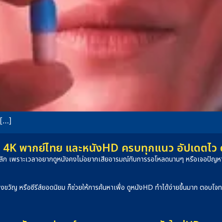
 […]
4K พากย์ไทย และหนังHD ครบทุกแนว อัปเดตไว ดูได
็นหลัก เพราะเวลาอยากดูหนังคงไม่อยากเสียอารมณ์กับการรอโหลดนานๆ หรือเจอปัญหาภ
องขวัญ หรือซีรีส์ยอดนิยม ก็ช่วยให้การค้นหาเพื่อ ดูหนังHD ทำได้ง่ายขึ้นมาก ตอบโ