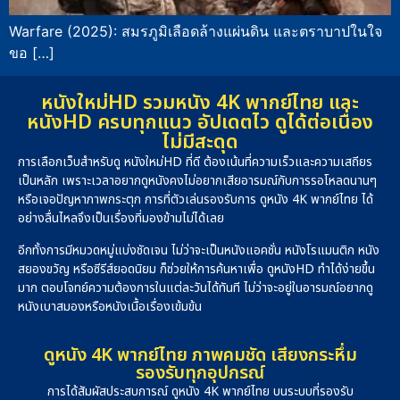
Warfare (2025): สมรภูมิเลือดล้างแผ่นดิน และตราบาปในใจ
ขอ […]
หนังใหม่HD รวมหนัง 4K พากย์ไทย และ
หนังHD ครบทุกแนว อัปเดตไว ดูได้ต่อเนื่อง
ไม่มีสะดุด
การเลือกเว็บสำหรับดู หนังใหม่HD ที่ดี ต้องเน้นที่ความเร็วและความเสถียร
เป็นหลัก เพราะเวลาอยากดูหนังคงไม่อยากเสียอารมณ์กับการรอโหลดนานๆ
หรือเจอปัญหาภาพกระตุก การที่ตัวเล่นรองรับการ ดูหนัง 4K พากย์ไทย ได้
อย่างลื่นไหลจึงเป็นเรื่องที่มองข้ามไม่ได้เลย
อีกทั้งการมีหมวดหมู่แบ่งชัดเจน ไม่ว่าจะเป็นหนังแอคชั่น หนังโรแมนติก หนัง
สยองขวัญ หรือซีรีส์ยอดนิยม ก็ช่วยให้การค้นหาเพื่อ ดูหนังHD ทำได้ง่ายขึ้น
มาก ตอบโจทย์ความต้องการในแต่ละวันได้ทันที ไม่ว่าจะอยู่ในอารมณ์อยากดู
หนังเบาสมองหรือหนังเนื้อเรื่องเข้มข้น
ดูหนัง 4K พากย์ไทย ภาพคมชัด เสียงกระหึ่ม
รองรับทุกอุปกรณ์
การได้สัมผัสประสบการณ์ ดูหนัง 4K พากย์ไทย บนระบบที่รองรับ