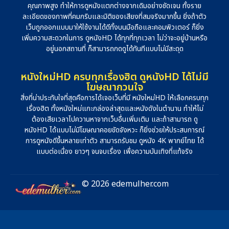
คุณภาพสูง ทำให้การดูหนังแตกต่างจากเดิมอย่างชัดเจน ทั้งราย
ละเอียดของภาพที่คมกริบและมิติของเสียงที่สมจริงมากขึ้น ยิ่งถ้าตัว
เว็บถูกออกแบบมาให้ใช้งานได้ดีทั้งบนมือถือและคอมพิวเตอร์ ก็ยิ่ง
เพิ่มความสะดวกในการ ดูหนังHD ได้ทุกที่ทุกเวลา ไม่ว่าจะอยู่บ้านหรือ
อยู่นอกสถานที่ ก็สามารถกดดูได้ทันทีแบบไม่มีสะดุด
หนังใหม่HD ครบทุกเรื่องฮิต ดูหนังHD ได้ไม่มี
โฆษณากวนใจ
สิ่งที่น่าประทับใจที่สุดคือการได้เจอเว็บที่มี หนังใหม่HD ให้เลือกครบทุก
เรื่องฮิต ทั้งหนังใหม่แกะกล่องล่าสุดและหนังดังในตำนาน ทำให้ไม่
ต้องเสียเวลาไปควานหาจากเว็บอื่นเพิ่มเติม และถ้าสามารถ ดู
หนังHD ได้แบบไม่มีโฆษณาคอยขัดจังหวะ ก็ยิ่งช่วยให้ประสบการณ์
การดูหนังดีขึ้นหลายเท่าตัว สามารถรับชม ดูหนัง 4K พากย์ไทย ได้
แบบต่อเนื่อง ยาวๆ จนจบเรื่อง เพื่อความบันเทิงที่แท้จริง
© 2026 edemulher.com