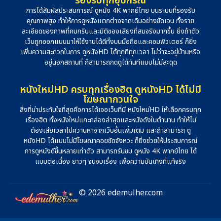
รองรับทุกอุปกรณ์
การได้สัมผัสประสบการณ์ ดูหนัง 4K พากย์ไทย บนระบบที่รองรับ
คุณภาพสูง ทำให้การดูหนังแตกต่างจากเดิมอย่างชัดเจน ทั้งราย
ละเอียดของภาพที่คมกริบและมิติของเสียงที่สมจริงมากขึ้น ยิ่งถ้าตัว
เว็บถูกออกแบบมาให้ใช้งานได้ดีทั้งบนมือถือและคอมพิวเตอร์ ก็ยิ่ง
เพิ่มความสะดวกในการ ดูหนังHD ได้ทุกที่ทุกเวลา ไม่ว่าจะอยู่บ้านหรือ
อยู่นอกสถานที่ ก็สามารถกดดูได้ทันทีแบบไม่มีสะดุด
หนังใหม่HD ครบทุกเรื่องฮิต ดูหนังHD ได้ไม่มี
โฆษณากวนใจ
สิ่งที่น่าประทับใจที่สุดคือการได้เจอเว็บที่มี หนังใหม่HD ให้เลือกครบทุก
เรื่องฮิต ทั้งหนังใหม่แกะกล่องล่าสุดและหนังดังในตำนาน ทำให้ไม่
ต้องเสียเวลาไปควานหาจากเว็บอื่นเพิ่มเติม และถ้าสามารถ ดู
หนังHD ได้แบบไม่มีโฆษณาคอยขัดจังหวะ ก็ยิ่งช่วยให้ประสบการณ์
การดูหนังดีขึ้นหลายเท่าตัว สามารถรับชม ดูหนัง 4K พากย์ไทย ได้
แบบต่อเนื่อง ยาวๆ จนจบเรื่อง เพื่อความบันเทิงที่แท้จริง
© 2026 edemulher.com