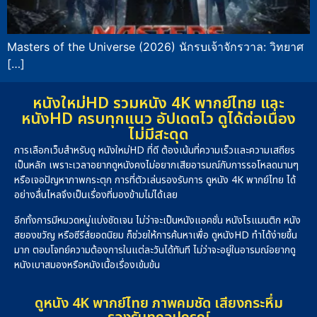
Masters of the Universe (2026) นักรบเจ้าจักรวาล: วิทยาศ
[…]
หนังใหม่HD รวมหนัง 4K พากย์ไทย และ
หนังHD ครบทุกแนว อัปเดตไว ดูได้ต่อเนื่อง
ไม่มีสะดุด
การเลือกเว็บสำหรับดู หนังใหม่HD ที่ดี ต้องเน้นที่ความเร็วและความเสถียร
เป็นหลัก เพราะเวลาอยากดูหนังคงไม่อยากเสียอารมณ์กับการรอโหลดนานๆ
หรือเจอปัญหาภาพกระตุก การที่ตัวเล่นรองรับการ ดูหนัง 4K พากย์ไทย ได้
อย่างลื่นไหลจึงเป็นเรื่องที่มองข้ามไม่ได้เลย
อีกทั้งการมีหมวดหมู่แบ่งชัดเจน ไม่ว่าจะเป็นหนังแอคชั่น หนังโรแมนติก หนัง
สยองขวัญ หรือซีรีส์ยอดนิยม ก็ช่วยให้การค้นหาเพื่อ ดูหนังHD ทำได้ง่ายขึ้น
มาก ตอบโจทย์ความต้องการในแต่ละวันได้ทันที ไม่ว่าจะอยู่ในอารมณ์อยากดู
หนังเบาสมองหรือหนังเนื้อเรื่องเข้มข้น
ดูหนัง 4K พากย์ไทย ภาพคมชัด เสียงกระหึ่ม