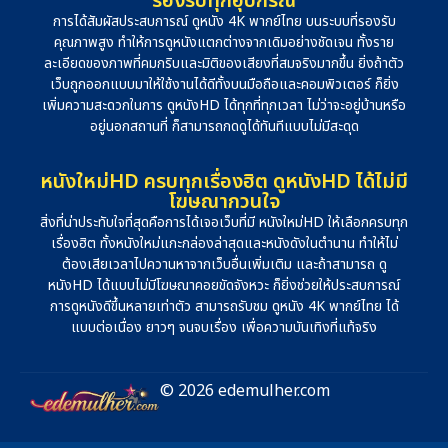
รองรับทุกอุปกรณ์
การได้สัมผัสประสบการณ์ ดูหนัง 4K พากย์ไทย บนระบบที่รองรับ
คุณภาพสูง ทำให้การดูหนังแตกต่างจากเดิมอย่างชัดเจน ทั้งราย
ละเอียดของภาพที่คมกริบและมิติของเสียงที่สมจริงมากขึ้น ยิ่งถ้าตัว
เว็บถูกออกแบบมาให้ใช้งานได้ดีทั้งบนมือถือและคอมพิวเตอร์ ก็ยิ่ง
เพิ่มความสะดวกในการ ดูหนังHD ได้ทุกที่ทุกเวลา ไม่ว่าจะอยู่บ้านหรือ
อยู่นอกสถานที่ ก็สามารถกดดูได้ทันทีแบบไม่มีสะดุด
หนังใหม่HD ครบทุกเรื่องฮิต ดูหนังHD ได้ไม่มี
โฆษณากวนใจ
สิ่งที่น่าประทับใจที่สุดคือการได้เจอเว็บที่มี หนังใหม่HD ให้เลือกครบทุก
เรื่องฮิต ทั้งหนังใหม่แกะกล่องล่าสุดและหนังดังในตำนาน ทำให้ไม่
ต้องเสียเวลาไปควานหาจากเว็บอื่นเพิ่มเติม และถ้าสามารถ ดู
หนังHD ได้แบบไม่มีโฆษณาคอยขัดจังหวะ ก็ยิ่งช่วยให้ประสบการณ์
การดูหนังดีขึ้นหลายเท่าตัว สามารถรับชม ดูหนัง 4K พากย์ไทย ได้
แบบต่อเนื่อง ยาวๆ จนจบเรื่อง เพื่อความบันเทิงที่แท้จริง
© 2026 edemulher.com