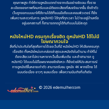
คุณภาพสูง ทำให้การดูหนังแตกต่างจากเดิมอย่างชัดเจน ทั้งราย
ละเอียดของภาพที่คมกริบและมิติของเสียงที่สมจริงมากขึ้น ยิ่งถ้าตัว
เว็บถูกออกแบบมาให้ใช้งานได้ดีทั้งบนมือถือและคอมพิวเตอร์ ก็ยิ่ง
เพิ่มความสะดวกในการ ดูหนังHD ได้ทุกที่ทุกเวลา ไม่ว่าจะอยู่บ้านหรือ
อยู่นอกสถานที่ ก็สามารถกดดูได้ทันทีแบบไม่มีสะดุด
หนังใหม่HD ครบทุกเรื่องฮิต ดูหนังHD ได้ไม่มี
โฆษณากวนใจ
สิ่งที่น่าประทับใจที่สุดคือการได้เจอเว็บที่มี หนังใหม่HD ให้เลือกครบทุก
เรื่องฮิต ทั้งหนังใหม่แกะกล่องล่าสุดและหนังดังในตำนาน ทำให้ไม่
ต้องเสียเวลาไปควานหาจากเว็บอื่นเพิ่มเติม และถ้าสามารถ ดู
หนังHD ได้แบบไม่มีโฆษณาคอยขัดจังหวะ ก็ยิ่งช่วยให้ประสบการณ์
การดูหนังดีขึ้นหลายเท่าตัว สามารถรับชม ดูหนัง 4K พากย์ไทย ได้
แบบต่อเนื่อง ยาวๆ จนจบเรื่อง เพื่อความบันเทิงที่แท้จริง
© 2026 edemulher.com