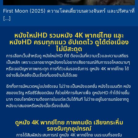
First Moon (2025) ความโดดเดี่ยวบนดวงจันทร์ และปริศนาที่
[…]
หนังใหม่HD รวมหนัง 4K พากย์ไทย และ
หนังHD ครบทุกแนว อัปเดตไว ดูได้ต่อเนื่อง
ไม่มีสะดุด
การเลือกเว็บสำหรับดู หนังใหม่HD ที่ดี ต้องเน้นที่ความเร็วและความเสถียร
เป็นหลัก เพราะเวลาอยากดูหนังคงไม่อยากเสียอารมณ์กับการรอโหลดนานๆ
หรือเจอปัญหาภาพกระตุก การที่ตัวเล่นรองรับการ ดูหนัง 4K พากย์ไทย ได้
อย่างลื่นไหลจึงเป็นเรื่องที่มองข้ามไม่ได้เลย
อีกทั้งการมีหมวดหมู่แบ่งชัดเจน ไม่ว่าจะเป็นหนังแอคชั่น หนังโรแมนติก หนัง
สยองขวัญ หรือซีรีส์ยอดนิยม ก็ช่วยให้การค้นหาเพื่อ ดูหนังHD ทำได้ง่ายขึ้น
มาก ตอบโจทย์ความต้องการในแต่ละวันได้ทันที ไม่ว่าจะอยู่ในอารมณ์อยากดู
หนังเบาสมองหรือหนังเนื้อเรื่องเข้มข้น
ดูหนัง 4K พากย์ไทย ภาพคมชัด เสียงกระหึ่ม
รองรับทุกอุปกรณ์
การได้สัมผัสประสบการณ์ ดูหนัง 4K พากย์ไทย บนระบบที่รองรับ