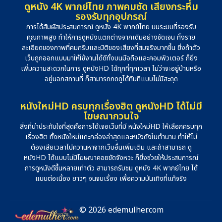
ดูหนัง 4K พากย์ไทย ภาพคมชัด เสียงกระหึ่ม
รองรับทุกอุปกรณ์
การได้สัมผัสประสบการณ์ ดูหนัง 4K พากย์ไทย บนระบบที่รองรับ
คุณภาพสูง ทำให้การดูหนังแตกต่างจากเดิมอย่างชัดเจน ทั้งราย
ละเอียดของภาพที่คมกริบและมิติของเสียงที่สมจริงมากขึ้น ยิ่งถ้าตัว
เว็บถูกออกแบบมาให้ใช้งานได้ดีทั้งบนมือถือและคอมพิวเตอร์ ก็ยิ่ง
เพิ่มความสะดวกในการ ดูหนังHD ได้ทุกที่ทุกเวลา ไม่ว่าจะอยู่บ้านหรือ
อยู่นอกสถานที่ ก็สามารถกดดูได้ทันทีแบบไม่มีสะดุด
หนังใหม่HD ครบทุกเรื่องฮิต ดูหนังHD ได้ไม่มี
โฆษณากวนใจ
สิ่งที่น่าประทับใจที่สุดคือการได้เจอเว็บที่มี หนังใหม่HD ให้เลือกครบทุก
เรื่องฮิต ทั้งหนังใหม่แกะกล่องล่าสุดและหนังดังในตำนาน ทำให้ไม่
ต้องเสียเวลาไปควานหาจากเว็บอื่นเพิ่มเติม และถ้าสามารถ ดู
หนังHD ได้แบบไม่มีโฆษณาคอยขัดจังหวะ ก็ยิ่งช่วยให้ประสบการณ์
การดูหนังดีขึ้นหลายเท่าตัว สามารถรับชม ดูหนัง 4K พากย์ไทย ได้
แบบต่อเนื่อง ยาวๆ จนจบเรื่อง เพื่อความบันเทิงที่แท้จริง
© 2026 edemulher.com