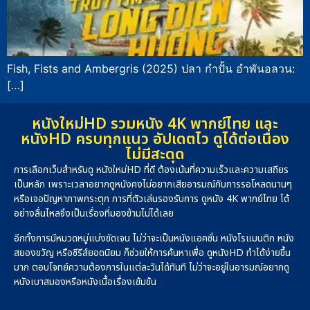
Fish, Fists and Ambergris (2025) ปลา กำปั้น อำพันอลวน:
[…]
หนังใหม่HD รวมหนัง 4K พากย์ไทย และ
หนังHD ครบทุกแนว อัปเดตไว ดูได้ต่อเนื่อง
ไม่มีสะดุด
การเลือกเว็บสำหรับดู หนังใหม่HD ที่ดี ต้องเน้นที่ความเร็วและความเสถียร
เป็นหลัก เพราะเวลาอยากดูหนังคงไม่อยากเสียอารมณ์กับการรอโหลดนานๆ
หรือเจอปัญหาภาพกระตุก การที่ตัวเล่นรองรับการ ดูหนัง 4K พากย์ไทย ได้
อย่างลื่นไหลจึงเป็นเรื่องที่มองข้ามไม่ได้เลย
อีกทั้งการมีหมวดหมู่แบ่งชัดเจน ไม่ว่าจะเป็นหนังแอคชั่น หนังโรแมนติก หนัง
สยองขวัญ หรือซีรีส์ยอดนิยม ก็ช่วยให้การค้นหาเพื่อ ดูหนังHD ทำได้ง่ายขึ้น
มาก ตอบโจทย์ความต้องการในแต่ละวันได้ทันที ไม่ว่าจะอยู่ในอารมณ์อยากดู
หนังเบาสมองหรือหนังเนื้อเรื่องเข้มข้น