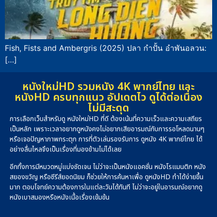
Fish, Fists and Ambergris (2025) ปลา กำปั้น อำพันอลวน:
[…]
หนังใหม่HD รวมหนัง 4K พากย์ไทย และ
หนังHD ครบทุกแนว อัปเดตไว ดูได้ต่อเนื่อง
ไม่มีสะดุด
การเลือกเว็บสำหรับดู หนังใหม่HD ที่ดี ต้องเน้นที่ความเร็วและความเสถียร
เป็นหลัก เพราะเวลาอยากดูหนังคงไม่อยากเสียอารมณ์กับการรอโหลดนานๆ
หรือเจอปัญหาภาพกระตุก การที่ตัวเล่นรองรับการ ดูหนัง 4K พากย์ไทย ได้
อย่างลื่นไหลจึงเป็นเรื่องที่มองข้ามไม่ได้เลย
อีกทั้งการมีหมวดหมู่แบ่งชัดเจน ไม่ว่าจะเป็นหนังแอคชั่น หนังโรแมนติก หนัง
สยองขวัญ หรือซีรีส์ยอดนิยม ก็ช่วยให้การค้นหาเพื่อ ดูหนังHD ทำได้ง่ายขึ้น
มาก ตอบโจทย์ความต้องการในแต่ละวันได้ทันที ไม่ว่าจะอยู่ในอารมณ์อยากดู
หนังเบาสมองหรือหนังเนื้อเรื่องเข้มข้น