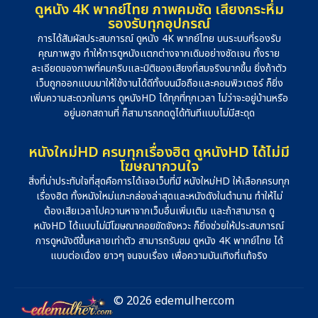
ดูหนัง 4K พากย์ไทย ภาพคมชัด เสียงกระหึ่ม
รองรับทุกอุปกรณ์
การได้สัมผัสประสบการณ์ ดูหนัง 4K พากย์ไทย บนระบบที่รองรับ
คุณภาพสูง ทำให้การดูหนังแตกต่างจากเดิมอย่างชัดเจน ทั้งราย
ละเอียดของภาพที่คมกริบและมิติของเสียงที่สมจริงมากขึ้น ยิ่งถ้าตัว
เว็บถูกออกแบบมาให้ใช้งานได้ดีทั้งบนมือถือและคอมพิวเตอร์ ก็ยิ่ง
เพิ่มความสะดวกในการ ดูหนังHD ได้ทุกที่ทุกเวลา ไม่ว่าจะอยู่บ้านหรือ
อยู่นอกสถานที่ ก็สามารถกดดูได้ทันทีแบบไม่มีสะดุด
หนังใหม่HD ครบทุกเรื่องฮิต ดูหนังHD ได้ไม่มี
โฆษณากวนใจ
สิ่งที่น่าประทับใจที่สุดคือการได้เจอเว็บที่มี หนังใหม่HD ให้เลือกครบทุก
เรื่องฮิต ทั้งหนังใหม่แกะกล่องล่าสุดและหนังดังในตำนาน ทำให้ไม่
ต้องเสียเวลาไปควานหาจากเว็บอื่นเพิ่มเติม และถ้าสามารถ ดู
หนังHD ได้แบบไม่มีโฆษณาคอยขัดจังหวะ ก็ยิ่งช่วยให้ประสบการณ์
การดูหนังดีขึ้นหลายเท่าตัว สามารถรับชม ดูหนัง 4K พากย์ไทย ได้
แบบต่อเนื่อง ยาวๆ จนจบเรื่อง เพื่อความบันเทิงที่แท้จริง
© 2026 edemulher.com