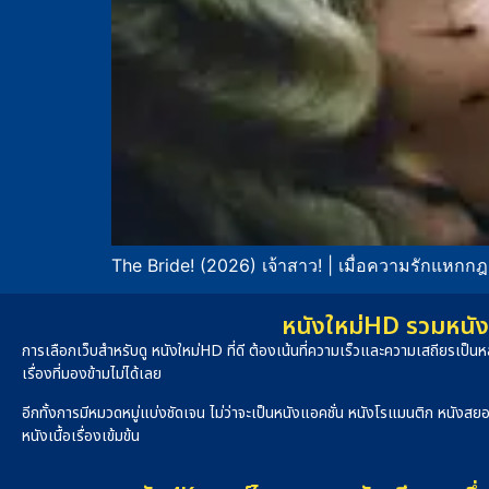
The Bride! (2026) เจ้าสาว! | เมื่อความรักแหก
หนังใหม่HD รวมหนัง 
การเลือกเว็บสำหรับดู หนังใหม่HD ที่ดี ต้องเน้นที่ความเร็วและความเสถียรเป
เรื่องที่มองข้ามไม่ได้เลย
อีกทั้งการมีหมวดหมู่แบ่งชัดเจน ไม่ว่าจะเป็นหนังแอคชั่น หนังโรแมนติก หนังสย
หนังเนื้อเรื่องเข้มข้น