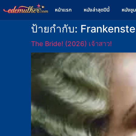
หน้าแรก
หนังล่าสุดปีนี้
หนังซู
ป้ายกำกับ:
Frankenste
The Bride! (2026) เจ้าสาว!