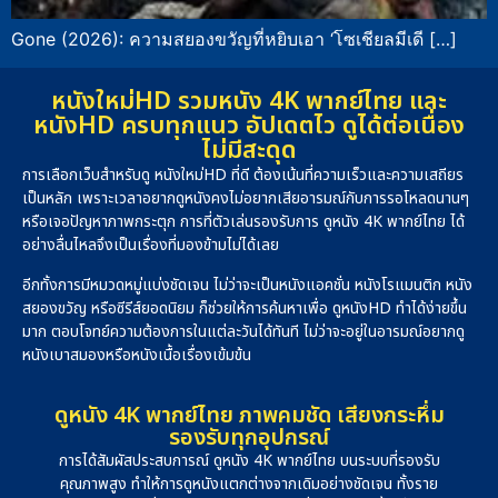
Gone (2026): ความสยองขวัญที่หยิบเอา ‘โซเชียลมีเดี […]
หนังใหม่HD รวมหนัง 4K พากย์ไทย และ
หนังHD ครบทุกแนว อัปเดตไว ดูได้ต่อเนื่อง
ไม่มีสะดุด
การเลือกเว็บสำหรับดู หนังใหม่HD ที่ดี ต้องเน้นที่ความเร็วและความเสถียร
เป็นหลัก เพราะเวลาอยากดูหนังคงไม่อยากเสียอารมณ์กับการรอโหลดนานๆ
หรือเจอปัญหาภาพกระตุก การที่ตัวเล่นรองรับการ ดูหนัง 4K พากย์ไทย ได้
อย่างลื่นไหลจึงเป็นเรื่องที่มองข้ามไม่ได้เลย
อีกทั้งการมีหมวดหมู่แบ่งชัดเจน ไม่ว่าจะเป็นหนังแอคชั่น หนังโรแมนติก หนัง
สยองขวัญ หรือซีรีส์ยอดนิยม ก็ช่วยให้การค้นหาเพื่อ ดูหนังHD ทำได้ง่ายขึ้น
มาก ตอบโจทย์ความต้องการในแต่ละวันได้ทันที ไม่ว่าจะอยู่ในอารมณ์อยากดู
หนังเบาสมองหรือหนังเนื้อเรื่องเข้มข้น
ดูหนัง 4K พากย์ไทย ภาพคมชัด เสียงกระหึ่ม
รองรับทุกอุปกรณ์
การได้สัมผัสประสบการณ์ ดูหนัง 4K พากย์ไทย บนระบบที่รองรับ
คุณภาพสูง ทำให้การดูหนังแตกต่างจากเดิมอย่างชัดเจน ทั้งราย