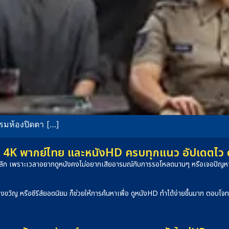
รมห้องปิดตา […]
4K พากย์ไทย และหนังHD ครบทุกแนว อัปเดตไว ดูได
็นหลัก เพราะเวลาอยากดูหนังคงไม่อยากเสียอารมณ์กับการรอโหลดนานๆ หรือเจอปัญหาภ
องขวัญ หรือซีรีส์ยอดนิยม ก็ช่วยให้การค้นหาเพื่อ ดูหนังHD ทำได้ง่ายขึ้นมาก ตอบโ