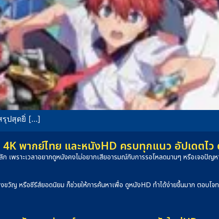
ุปสุดยิ่ […]
4K พากย์ไทย และหนังHD ครบทุกแนว อัปเดตไว ดูได
็นหลัก เพราะเวลาอยากดูหนังคงไม่อยากเสียอารมณ์กับการรอโหลดนานๆ หรือเจอปัญหาภ
องขวัญ หรือซีรีส์ยอดนิยม ก็ช่วยให้การค้นหาเพื่อ ดูหนังHD ทำได้ง่ายขึ้นมาก ตอบโ