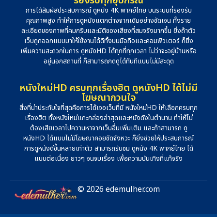
รองรับทุกอุปกรณ์
การได้สัมผัสประสบการณ์ ดูหนัง 4K พากย์ไทย บนระบบที่รองรับ
คุณภาพสูง ทำให้การดูหนังแตกต่างจากเดิมอย่างชัดเจน ทั้งราย
ละเอียดของภาพที่คมกริบและมิติของเสียงที่สมจริงมากขึ้น ยิ่งถ้าตัว
เว็บถูกออกแบบมาให้ใช้งานได้ดีทั้งบนมือถือและคอมพิวเตอร์ ก็ยิ่ง
เพิ่มความสะดวกในการ ดูหนังHD ได้ทุกที่ทุกเวลา ไม่ว่าจะอยู่บ้านหรือ
อยู่นอกสถานที่ ก็สามารถกดดูได้ทันทีแบบไม่มีสะดุด
หนังใหม่HD ครบทุกเรื่องฮิต ดูหนังHD ได้ไม่มี
โฆษณากวนใจ
สิ่งที่น่าประทับใจที่สุดคือการได้เจอเว็บที่มี หนังใหม่HD ให้เลือกครบทุก
เรื่องฮิต ทั้งหนังใหม่แกะกล่องล่าสุดและหนังดังในตำนาน ทำให้ไม่
ต้องเสียเวลาไปควานหาจากเว็บอื่นเพิ่มเติม และถ้าสามารถ ดู
หนังHD ได้แบบไม่มีโฆษณาคอยขัดจังหวะ ก็ยิ่งช่วยให้ประสบการณ์
การดูหนังดีขึ้นหลายเท่าตัว สามารถรับชม ดูหนัง 4K พากย์ไทย ได้
แบบต่อเนื่อง ยาวๆ จนจบเรื่อง เพื่อความบันเทิงที่แท้จริง
© 2026 edemulher.com