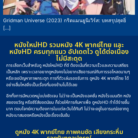
Gridman Universe (2023) กริดแมนยูนิเวิร์ส: บทสรุปสุดยิ่
[…]
หนังใหม่HD รวมหนัง 4K พากย์ไทย และ
หนังHD ครบทุกแนว อัปเดตไว ดูได้ต่อเนื่อง
ไม่มีสะดุด
การเลือกเว็บสำหรับดู หนังใหม่HD ที่ดี ต้องเน้นที่ความเร็วและความเสถียร
เป็นหลัก เพราะเวลาอยากดูหนังคงไม่อยากเสียอารมณ์กับการรอโหลดนานๆ
หรือเจอปัญหาภาพกระตุก การที่ตัวเล่นรองรับการ ดูหนัง 4K พากย์ไทย ได้
อย่างลื่นไหลจึงเป็นเรื่องที่มองข้ามไม่ได้เลย
อีกทั้งการมีหมวดหมู่แบ่งชัดเจน ไม่ว่าจะเป็นหนังแอคชั่น หนังโรแมนติก หนัง
สยองขวัญ หรือซีรีส์ยอดนิยม ก็ช่วยให้การค้นหาเพื่อ ดูหนังHD ทำได้ง่ายขึ้น
มาก ตอบโจทย์ความต้องการในแต่ละวันได้ทันที ไม่ว่าจะอยู่ในอารมณ์อยากดู
หนังเบาสมองหรือหนังเนื้อเรื่องเข้มข้น
ดูหนัง 4K พากย์ไทย ภาพคมชัด เสียงกระหึ่ม