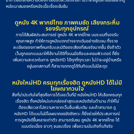
มาก ตอบโจทย์ความต้องการในแต่ละวันได้ทันที ไม่ว่าจะอยู่ในอารมณ์อยากดู
หนังเบาสมองหรือหนังเนื้อเรื่องเข้มข้น
ดูหนัง 4K พากย์ไทย ภาพคมชัด เสียงกระหึ่ม
รองรับทุกอุปกรณ์
การได้สัมผัสประสบการณ์ ดูหนัง 4K พากย์ไทย บนระบบที่รองรับ
คุณภาพสูง ทำให้การดูหนังแตกต่างจากเดิมอย่างชัดเจน ทั้งราย
ละเอียดของภาพที่คมกริบและมิติของเสียงที่สมจริงมากขึ้น ยิ่งถ้าตัว
เว็บถูกออกแบบมาให้ใช้งานได้ดีทั้งบนมือถือและคอมพิวเตอร์ ก็ยิ่ง
เพิ่มความสะดวกในการ ดูหนังHD ได้ทุกที่ทุกเวลา ไม่ว่าจะอยู่บ้านหรือ
อยู่นอกสถานที่ ก็สามารถกดดูได้ทันทีแบบไม่มีสะดุด
หนังใหม่HD ครบทุกเรื่องฮิต ดูหนังHD ได้ไม่มี
โฆษณากวนใจ
สิ่งที่น่าประทับใจที่สุดคือการได้เจอเว็บที่มี หนังใหม่HD ให้เลือกครบทุก
เรื่องฮิต ทั้งหนังใหม่แกะกล่องล่าสุดและหนังดังในตำนาน ทำให้ไม่
ต้องเสียเวลาไปควานหาจากเว็บอื่นเพิ่มเติม และถ้าสามารถ ดู
หนังHD ได้แบบไม่มีโฆษณาคอยขัดจังหวะ ก็ยิ่งช่วยให้ประสบการณ์
การดูหนังดีขึ้นหลายเท่าตัว สามารถรับชม ดูหนัง 4K พากย์ไทย ได้
แบบต่อเนื่อง ยาวๆ จนจบเรื่อง เพื่อความบันเทิงที่แท้จริง