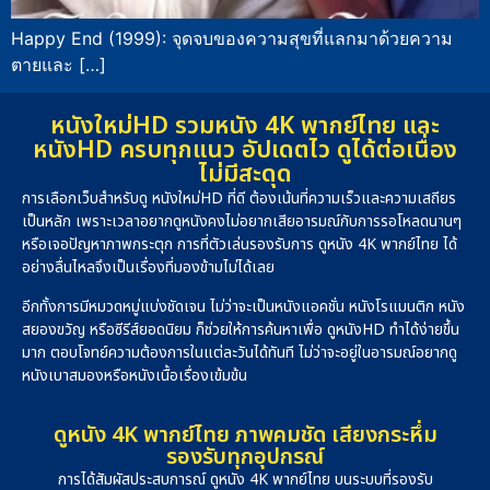
Happy End (1999): จุดจบของความสุขที่แลกมาด้วยความ
ตายและ […]
หนังใหม่HD รวมหนัง 4K พากย์ไทย และ
หนังHD ครบทุกแนว อัปเดตไว ดูได้ต่อเนื่อง
ไม่มีสะดุด
การเลือกเว็บสำหรับดู หนังใหม่HD ที่ดี ต้องเน้นที่ความเร็วและความเสถียร
เป็นหลัก เพราะเวลาอยากดูหนังคงไม่อยากเสียอารมณ์กับการรอโหลดนานๆ
หรือเจอปัญหาภาพกระตุก การที่ตัวเล่นรองรับการ ดูหนัง 4K พากย์ไทย ได้
อย่างลื่นไหลจึงเป็นเรื่องที่มองข้ามไม่ได้เลย
อีกทั้งการมีหมวดหมู่แบ่งชัดเจน ไม่ว่าจะเป็นหนังแอคชั่น หนังโรแมนติก หนัง
สยองขวัญ หรือซีรีส์ยอดนิยม ก็ช่วยให้การค้นหาเพื่อ ดูหนังHD ทำได้ง่ายขึ้น
มาก ตอบโจทย์ความต้องการในแต่ละวันได้ทันที ไม่ว่าจะอยู่ในอารมณ์อยากดู
หนังเบาสมองหรือหนังเนื้อเรื่องเข้มข้น
ดูหนัง 4K พากย์ไทย ภาพคมชัด เสียงกระหึ่ม
รองรับทุกอุปกรณ์
การได้สัมผัสประสบการณ์ ดูหนัง 4K พากย์ไทย บนระบบที่รองรับ