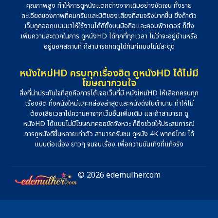
คุณภาพสูง ทำให้การดูหนังแตกต่างจากเดิมอย่างชัดเจน ทั้งราย
ละเอียดของภาพที่คมกริบและมิติของเสียงที่สมจริงมากขึ้น ยิ่งถ้าตัว
เว็บถูกออกแบบมาให้ใช้งานได้ดีทั้งบนมือถือและคอมพิวเตอร์ ก็ยิ่ง
เพิ่มความสะดวกในการ ดูหนังHD ได้ทุกที่ทุกเวลา ไม่ว่าจะอยู่บ้านหรือ
อยู่นอกสถานที่ ก็สามารถกดดูได้ทันทีแบบไม่มีสะดุด
หนังใหม่HD ครบทุกเรื่องฮิต ดูหนังHD ได้ไม่มี
โฆษณากวนใจ
สิ่งที่น่าประทับใจที่สุดคือการได้เจอเว็บที่มี หนังใหม่HD ให้เลือกครบทุก
เรื่องฮิต ทั้งหนังใหม่แกะกล่องล่าสุดและหนังดังในตำนาน ทำให้ไม่
ต้องเสียเวลาไปควานหาจากเว็บอื่นเพิ่มเติม และถ้าสามารถ ดู
หนังHD ได้แบบไม่มีโฆษณาคอยขัดจังหวะ ก็ยิ่งช่วยให้ประสบการณ์
การดูหนังดีขึ้นหลายเท่าตัว สามารถรับชม ดูหนัง 4K พากย์ไทย ได้
แบบต่อเนื่อง ยาวๆ จนจบเรื่อง เพื่อความบันเทิงที่แท้จริง
© 2026 edemulher.com