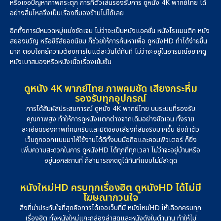
หรือเจอปัญหาภาพกระตุก การที่ตัวเล่นรองรับการ ดูหนัง 4K พากย์ไทย ได้
อย่างลื่นไหลจึงเป็นเรื่องที่มองข้ามไม่ได้เลย
อีกทั้งการมีหมวดหมู่แบ่งชัดเจน ไม่ว่าจะเป็นหนังแอคชั่น หนังโรแมนติก หนัง
สยองขวัญ หรือซีรีส์ยอดนิยม ก็ช่วยให้การค้นหาเพื่อ ดูหนังHD ทำได้ง่ายขึ้น
มาก ตอบโจทย์ความต้องการในแต่ละวันได้ทันที ไม่ว่าจะอยู่ในอารมณ์อยากดู
หนังเบาสมองหรือหนังเนื้อเรื่องเข้มข้น
ดูหนัง 4K พากย์ไทย ภาพคมชัด เสียงกระหึ่ม
รองรับทุกอุปกรณ์
การได้สัมผัสประสบการณ์ ดูหนัง 4K พากย์ไทย บนระบบที่รองรับ
คุณภาพสูง ทำให้การดูหนังแตกต่างจากเดิมอย่างชัดเจน ทั้งราย
ละเอียดของภาพที่คมกริบและมิติของเสียงที่สมจริงมากขึ้น ยิ่งถ้าตัว
เว็บถูกออกแบบมาให้ใช้งานได้ดีทั้งบนมือถือและคอมพิวเตอร์ ก็ยิ่ง
เพิ่มความสะดวกในการ ดูหนังHD ได้ทุกที่ทุกเวลา ไม่ว่าจะอยู่บ้านหรือ
อยู่นอกสถานที่ ก็สามารถกดดูได้ทันทีแบบไม่มีสะดุด
หนังใหม่HD ครบทุกเรื่องฮิต ดูหนังHD ได้ไม่มี
โฆษณากวนใจ
สิ่งที่น่าประทับใจที่สุดคือการได้เจอเว็บที่มี หนังใหม่HD ให้เลือกครบทุก
เรื่องฮิต ทั้งหนังใหม่แกะกล่องล่าสุดและหนังดังในตำนาน ทำให้ไม่