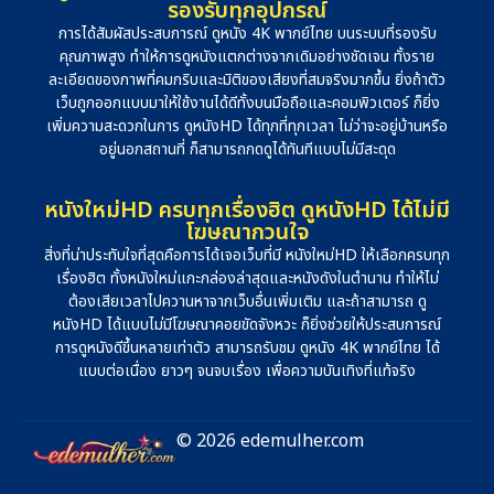
รองรับทุกอุปกรณ์
การได้สัมผัสประสบการณ์ ดูหนัง 4K พากย์ไทย บนระบบที่รองรับ
คุณภาพสูง ทำให้การดูหนังแตกต่างจากเดิมอย่างชัดเจน ทั้งราย
ละเอียดของภาพที่คมกริบและมิติของเสียงที่สมจริงมากขึ้น ยิ่งถ้าตัว
เว็บถูกออกแบบมาให้ใช้งานได้ดีทั้งบนมือถือและคอมพิวเตอร์ ก็ยิ่ง
เพิ่มความสะดวกในการ ดูหนังHD ได้ทุกที่ทุกเวลา ไม่ว่าจะอยู่บ้านหรือ
อยู่นอกสถานที่ ก็สามารถกดดูได้ทันทีแบบไม่มีสะดุด
หนังใหม่HD ครบทุกเรื่องฮิต ดูหนังHD ได้ไม่มี
โฆษณากวนใจ
สิ่งที่น่าประทับใจที่สุดคือการได้เจอเว็บที่มี หนังใหม่HD ให้เลือกครบทุก
เรื่องฮิต ทั้งหนังใหม่แกะกล่องล่าสุดและหนังดังในตำนาน ทำให้ไม่
ต้องเสียเวลาไปควานหาจากเว็บอื่นเพิ่มเติม และถ้าสามารถ ดู
หนังHD ได้แบบไม่มีโฆษณาคอยขัดจังหวะ ก็ยิ่งช่วยให้ประสบการณ์
การดูหนังดีขึ้นหลายเท่าตัว สามารถรับชม ดูหนัง 4K พากย์ไทย ได้
แบบต่อเนื่อง ยาวๆ จนจบเรื่อง เพื่อความบันเทิงที่แท้จริง
© 2026 edemulher.com