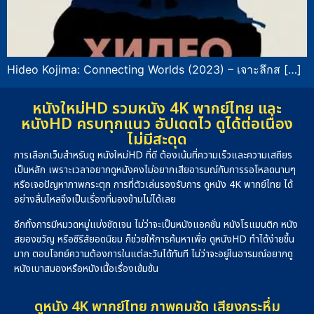
Hideo Kojima: Connecting Worlds (2023) – เจาะลึกส […]
หนังใหม่HD รวมหนัง 4K พากย์ไทย และ
หนังHD ครบทุกแนว อัปเดตไว ดูได้ต่อเนื่อง
ไม่มีสะดุด
การเลือกเว็บสำหรับดู หนังใหม่HD ที่ดี ต้องเน้นที่ความเร็วและความเสถียร
เป็นหลัก เพราะเวลาอยากดูหนังคงไม่อยากเสียอารมณ์กับการรอโหลดนานๆ
หรือเจอปัญหาภาพกระตุก การที่ตัวเล่นรองรับการ ดูหนัง 4K พากย์ไทย ได้
อย่างลื่นไหลจึงเป็นเรื่องที่มองข้ามไม่ได้เลย
อีกทั้งการมีหมวดหมู่แบ่งชัดเจน ไม่ว่าจะเป็นหนังแอคชั่น หนังโรแมนติก หนัง
สยองขวัญ หรือซีรีส์ยอดนิยม ก็ช่วยให้การค้นหาเพื่อ ดูหนังHD ทำได้ง่ายขึ้น
มาก ตอบโจทย์ความต้องการในแต่ละวันได้ทันที ไม่ว่าจะอยู่ในอารมณ์อยากดู
หนังเบาสมองหรือหนังเนื้อเรื่องเข้มข้น
ดูหนัง 4K พากย์ไทย ภาพคมชัด เสียงกระหึ่ม