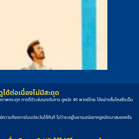
้ต่อเนื่องไม่มีสะดุด
าพกระตุก การที่ตัวเล่นรองรับการ ดูหนัง 4K พากย์ไทย ได้อย่างลื่นไหลจึงเป็น
จทย์ความต้องการในแต่ละวันได้ทันที ไม่ว่าจะอยู่ในอารมณ์อยากดูหนังเบาสมองหรือ