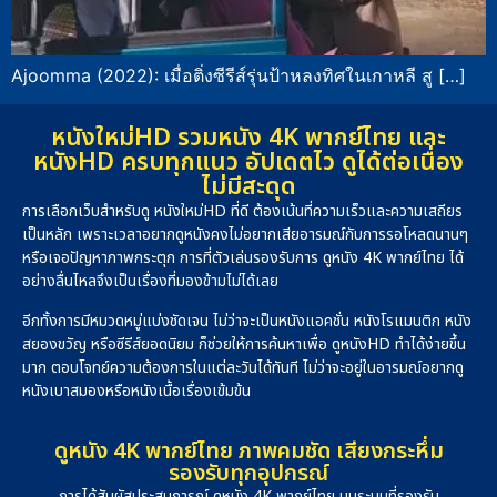
Ajoomma (2022): เมื่อติ่งซีรีส์รุ่นป้าหลงทิศในเกาหลี สู […]
หนังใหม่HD รวมหนัง 4K พากย์ไทย และ
หนังHD ครบทุกแนว อัปเดตไว ดูได้ต่อเนื่อง
ไม่มีสะดุด
การเลือกเว็บสำหรับดู หนังใหม่HD ที่ดี ต้องเน้นที่ความเร็วและความเสถียร
เป็นหลัก เพราะเวลาอยากดูหนังคงไม่อยากเสียอารมณ์กับการรอโหลดนานๆ
หรือเจอปัญหาภาพกระตุก การที่ตัวเล่นรองรับการ ดูหนัง 4K พากย์ไทย ได้
อย่างลื่นไหลจึงเป็นเรื่องที่มองข้ามไม่ได้เลย
อีกทั้งการมีหมวดหมู่แบ่งชัดเจน ไม่ว่าจะเป็นหนังแอคชั่น หนังโรแมนติก หนัง
สยองขวัญ หรือซีรีส์ยอดนิยม ก็ช่วยให้การค้นหาเพื่อ ดูหนังHD ทำได้ง่ายขึ้น
มาก ตอบโจทย์ความต้องการในแต่ละวันได้ทันที ไม่ว่าจะอยู่ในอารมณ์อยากดู
หนังเบาสมองหรือหนังเนื้อเรื่องเข้มข้น
ดูหนัง 4K พากย์ไทย ภาพคมชัด เสียงกระหึ่ม
รองรับทุกอุปกรณ์
การได้สัมผัสประสบการณ์ ดูหนัง 4K พากย์ไทย บนระบบที่รองรับ