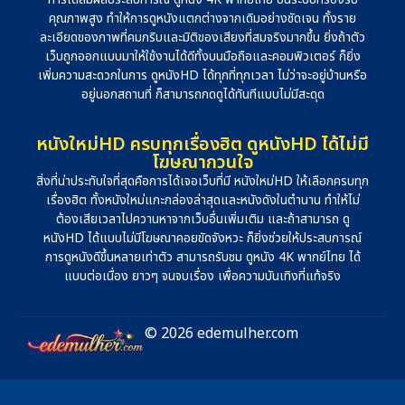
คุณภาพสูง ทำให้การดูหนังแตกต่างจากเดิมอย่างชัดเจน ทั้งราย
ละเอียดของภาพที่คมกริบและมิติของเสียงที่สมจริงมากขึ้น ยิ่งถ้าตัว
เว็บถูกออกแบบมาให้ใช้งานได้ดีทั้งบนมือถือและคอมพิวเตอร์ ก็ยิ่ง
เพิ่มความสะดวกในการ ดูหนังHD ได้ทุกที่ทุกเวลา ไม่ว่าจะอยู่บ้านหรือ
อยู่นอกสถานที่ ก็สามารถกดดูได้ทันทีแบบไม่มีสะดุด
หนังใหม่HD ครบทุกเรื่องฮิต ดูหนังHD ได้ไม่มี
โฆษณากวนใจ
สิ่งที่น่าประทับใจที่สุดคือการได้เจอเว็บที่มี หนังใหม่HD ให้เลือกครบทุก
เรื่องฮิต ทั้งหนังใหม่แกะกล่องล่าสุดและหนังดังในตำนาน ทำให้ไม่
ต้องเสียเวลาไปควานหาจากเว็บอื่นเพิ่มเติม และถ้าสามารถ ดู
หนังHD ได้แบบไม่มีโฆษณาคอยขัดจังหวะ ก็ยิ่งช่วยให้ประสบการณ์
การดูหนังดีขึ้นหลายเท่าตัว สามารถรับชม ดูหนัง 4K พากย์ไทย ได้
แบบต่อเนื่อง ยาวๆ จนจบเรื่อง เพื่อความบันเทิงที่แท้จริง
© 2026 edemulher.com